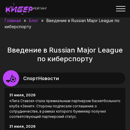
Главная
»
Блог
»
Введение в Russian Major League по
киберспорту
Введение в Russian Major League
по киберспорту
СпортНовости
31 июля, 2026
«Лига Ставок» стала премиальным партнером баскетбольного
клуба «Зенит». Стороны подписали соглашение о
сотрудничестве, в рамках которого букмекер получил
соответствующий партнерский статус.
31 июля, 2026