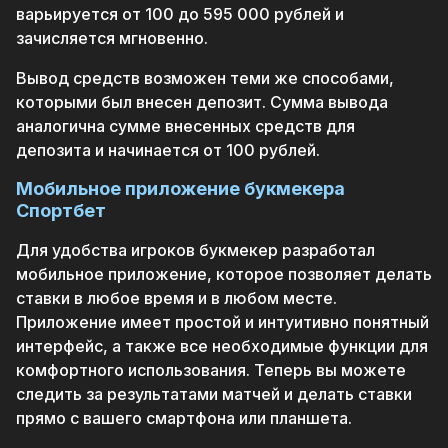
варьируется от 100 до 595 000 рублей и
зачисляется мгновенно.
Вывод средств возможен теми же способами,
которыми был внесен депозит. Сумма вывода
аналогична сумме внесенных средств для
депозита и начинается от 100 рублей.
Мобильное приложение букмекера
Спортбет
Для удобства игроков букмекер разработал
мобильное приложение, которое позволяет делать
ставки в любое время и в любом месте.
Приложение имеет простой и интуитивно понятный
интерфейс, а также все необходимые функции для
комфортного использования. Теперь вы можете
следить за результатами матчей и делать ставки
прямо с вашего смартфона или планшета.