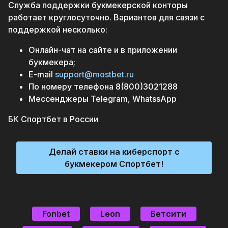
Служба поддержки букмекерской конторы
работает круглосуточно. Вариантов для связи с
поддержкой несколько:
Онлайн-чат на сайте и в приложении
букмекера;
E-mail
support@mostbet.ru
По номеру телефона 8(800)3021288
Мессенджеры Telegram, WhatssApp
БК Спортбет в России
Делай ставки на киберспорт с
букмекером Спортбет!
Fonbet
Leon
Бетсити