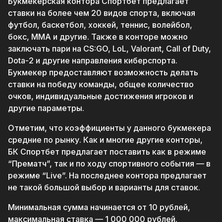
Букмекерская контора Спортбет предлагает
ставки на более чем 20 видов спорта, включая
футбол, баскетбол, хоккей, теннис, волейбол,
бокс, MMA и другие. Также в конторе можно
заключать пари на CS:GO, LoL, Valorant, Call of Duty,
Dota-2 и другие направления киберспорта.
Букмекер предоставляют возможность делать
ставки на победу команды, общее количество
очков, индивидуальные достижения игроков и
другие параметры.
Отметим, что коэффициенты у данного букмекера
средние по рынку. Как и многие другие конторы,
БК Спортбет предлагает поставить как в режиме
“Прематч”, так и по ходу спортивного события — в
режиме “Live”. На последнее контора предлагает
не такой большой выбор и варианты для ставок.
Минимальная сумма начинается от 10 рублей,
максимальная ставка — 1 000 000 рублей.