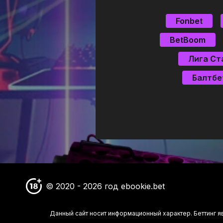
Fonbet
BetBoom
Лига Ст
Балтбе
© 2020 - 2026 год ebookie.bet
Данный сайт носит информационный характер. Беттинг я