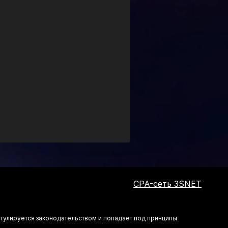
CPA-сеть 3SNET
егулируется законодательством и попадает под принципы