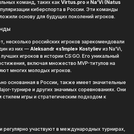
ильных команд, таких как
Virtus.pro
и
Na’Vi (Natus
опуляризации киберспорта в России. Эти команды
аложили основу для будущих поколений игроков.
анды
т, несколько российских игроков зарекомендовали
дин из них —
Aleksandr «s1mple» Kostyliev
из Na’Vi,
 лучших игроков в истории CS:GO. Его уникальный
достижения, включая множество MVP-титулов на
яют многих молодых игроков.
льно основанная в России, также имеет значительные
ajor-турнире и других значимых соревнованиях. Они
 стилем игры и стратегическим подходом к
и регулярно участвуют в международных турнирах,