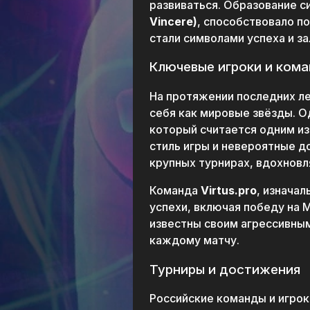
развиваться. Образование с
Vincere)
, способствовало п
стали символами успеха и з
Ключевые игроки и ком
На протяжении последних ле
себя как мировые звёзды. О
который считается одним из
стиль игры и невероятные 
крупных турнирах, вдохновл
Команда
Virtus.pro
, изнача
успехи, включая победу на M
известны своим агрессивным
каждому матчу.
Турниры и достижения
Российские команды и игрок