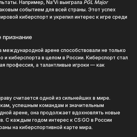
ьтаты. Например, Na’Vi выиграла
PGL Major
знаковым событием для всей страны. Этот успех
мировой киберспорт и укрепил интерес к игре среди
 признание
на международной арене способствовали не только
о и киберспорта в целом в России. Киберспорт стал
ая профессия, а талантливые игроки — как
праву считается одной из сильнейших в мире.
окам, успешным командам и значительным
ной арене, она продолжает вдохновлять новые
в. С каждым годом интерес к CS:GO в России
траны на киберспортивной карте мира.