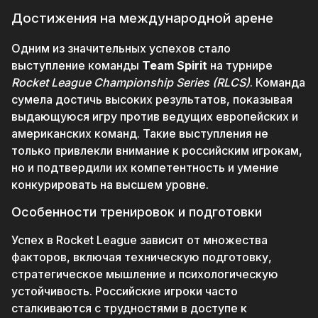
Достижения на международной арене
Одним из значительных успехов стало
выступление команды
Team Spirit
на турнире
Rocket League Championship Series (RLCS)
. Команда
сумела достичь высоких результатов, показывая
выдающуюся игру против ведущих европейских и
американских команд. Такие выступления не
только привлекли внимание к российским игрокам,
но и подтвердили их компетентность и умение
конкурировать на высшем уровне.
Особенности тренировок и подготовки
Успех в Rocket League зависит от множества
факторов, включая техническую подготовку,
стратегическое мышление и психологическую
устойчивость. Российские игроки часто
сталкиваются с трудностями в доступе к