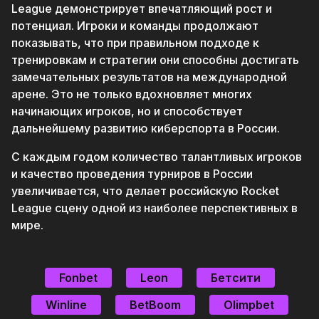
League демонстрирует впечатляющий рост и
потенциал. Игроки и команды продолжают
показывать, что при правильном подходе к
тренировкам и стратегии они способны достигать
замечательных результатов на международной
арене. Это не только вдохновляет многих
начинающих игроков, но и способствует
дальнейшему развитию киберспорта в России.
С каждым годом количество талантливых игроков
и качество проведения турниров в России
увеличивается, что делает российскую Rocket
League сцену одной из наиболее перспективных в
мире.
Fonbet
Leon
Бетсити
Winline
BetBoom
Olimpbet