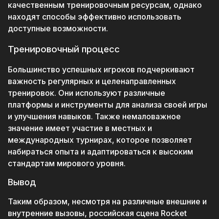
качественным тренировочным ресурсам, однако
находят способы эффективно использовать
доступные возможности.
Тренировочный процесс
Большинство успешных игроков подчеркивают
важность регулярных и целенаправленных
тренировок. Они используют различные
платформы и инструменты для анализа своей игры
и улучшения навыков. Также немаловажное
значение имеет участие в местных и
международных турнирах, которое позволяет
набираться опыта и адаптироваться к высоким
стандартам мирового уровня.
Вывод
Таким образом, несмотря на различные внешние и
внутренние вызовы, российская сцена Rocket