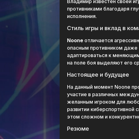
Владимир известен своей иг
противниками благодаря гл
исполнения.
Стиль игры и вклад в ко
Noone
отличается агрессивн
опасным противником даже 
адаптироваться к меняющим
на поле боя выделяют его с
Настоящее и будущее
На данный момент Noone пр
участие в различных междун
желанным игроком для любо
развитии киберспортивной с
этом сложном и конкурентн
Резюме