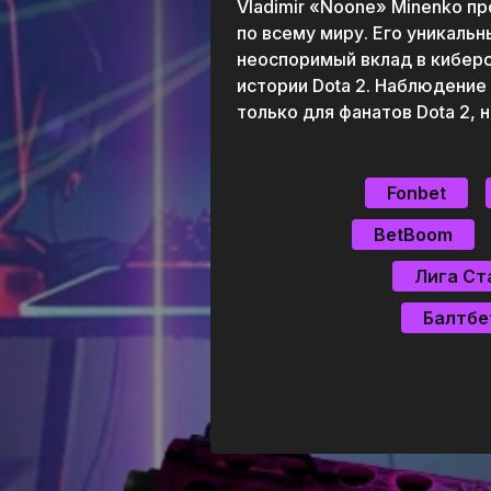
Vladimir «Noone» Minenko 
по всему миру. Его уникаль
неоспоримый вклад в киберс
истории Dota 2. Наблюдение
только для фанатов Dota 2, 
Fonbet
BetBoom
Лига Ст
Балтбе