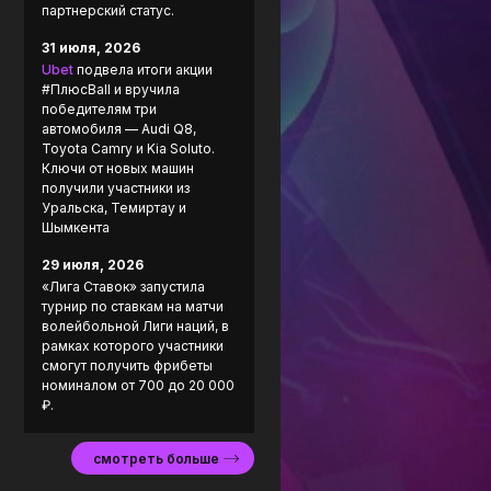
партнерский статус.
31 июля, 2026
Ubet
подвела итоги акции
#ПлюсBall и вручила
победителям три
автомобиля — Audi Q8,
Toyota Camry и Kia Soluto.
Ключи от новых машин
получили участники из
Уральска, Темиртау и
Шымкента
29 июля, 2026
«Лига Ставок» запустила
турнир по ставкам на матчи
волейбольной Лиги наций, в
рамках которого участники
смогут получить фрибеты
номиналом от 700 до 20 000
₽.
смотреть больше