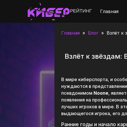
Главная
Главная
»
Блог
»
Взлёт к
Взлёт к звёздам:
В мире киберспорта, и особе
нуждаются в представлении
псевдонимом
Noone
, являе
появления на профессиональ
лучших игроков в мире. В э
выдающегося игрока, его до
Ранние годы и начало ка