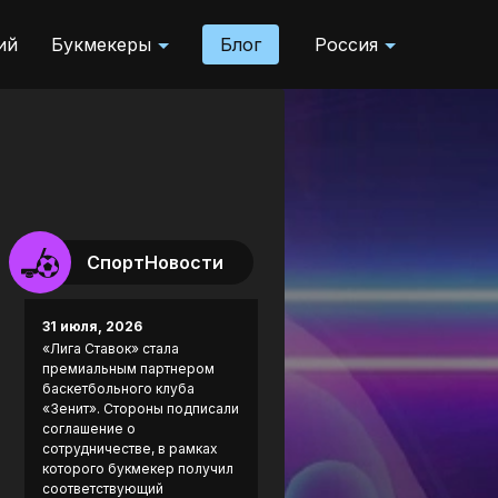
ий
Букмекеры
Блог
Россия
СпортНовости
31 июля, 2026
«Лига Ставок» стала
премиальным партнером
баскетбольного клуба
«Зенит». Стороны подписали
соглашение о
сотрудничестве, в рамках
которого букмекер получил
соответствующий