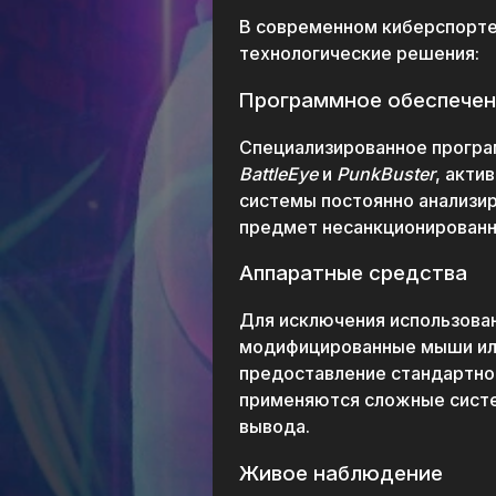
В современном киберспорте
технологические решения:
Программное обеспечен
Специализированное програ
BattleEye
и
PunkBuster
, акти
системы постоянно анализи
предмет несанкционированн
Аппаратные средства
Для исключения использован
модифицированные мыши или
предоставление стандартно
применяются сложные систе
вывода.
Живое наблюдение