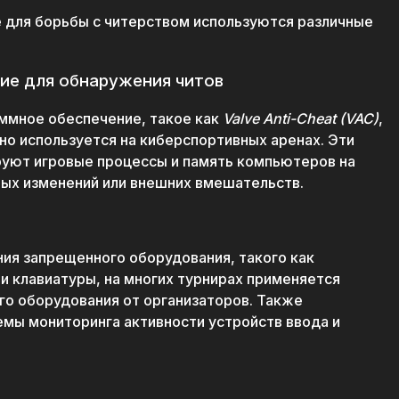
 для борьбы с читерством используются различные
ие для обнаружения читов
ммное обеспечение, такое как
Valve Anti-Cheat (VAC)
,
вно используется на киберспортивных аренах. Эти
руют игровые процессы и память компьютеров на
ых изменений или внешних вмешательств.
ия запрещенного оборудования, такого как
 клавиатуры, на многих турнирах применяется
го оборудования от организаторов. Также
мы мониторинга активности устройств ввода и