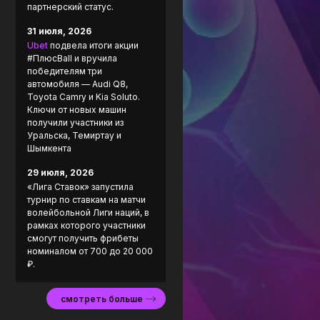
партнерский статус.
31 июля, 2026
Ubet
подвела итоги акции
#ПлюсBall и вручила
победителям три
автомобиля — Audi Q8,
Toyota Camry и Kia Soluto.
Ключи от новых машин
получили участники из
Уральска, Темиртау и
Шымкента
29 июля, 2026
«Лига Ставок» запустила
турнир по ставкам на матчи
волейбольной Лиги наций, в
рамках которого участники
смогут получить фрибеты
номиналом от 700 до 20 000
₽.
смотреть больше