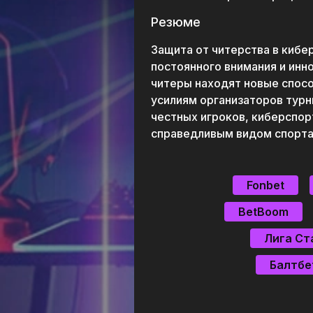
Резюме
Защита от читерства в киб
постоянного внимания и инно
читеры находят новые спос
усилиям организаторов турн
честных игроков, киберспо
справедливым видом спорта
Fonbet
BetBoom
Лига Ст
Балтбе