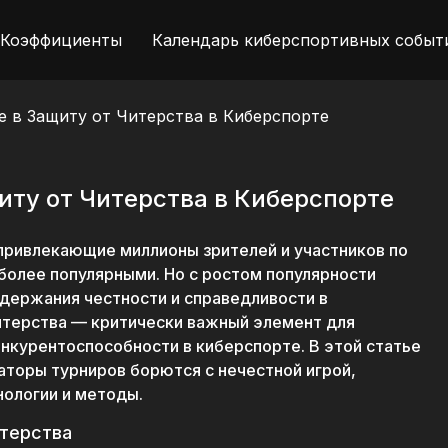
Коэффициенты
Календарь киберспортивных событ
е в Защиту от Читерства в Киберспорте
иту от Читерства в Киберспорте
привлекающие миллионы зрителей и участников по
 более популярными. Но с ростом популярности
держания честности и справедливости в
итерства — критически важный элемент для
онкурентоспособности в киберспорте. В этой статье
аторы турниров борются с нечестной игрой,
нологии и методы.
итерства