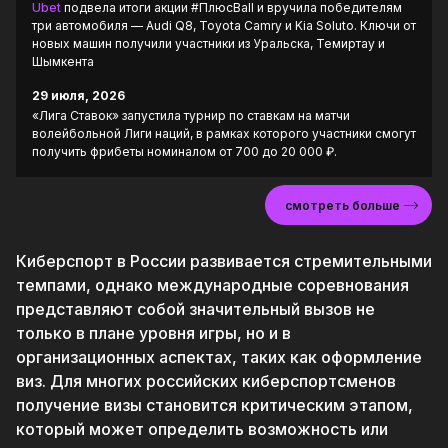
Ubet
подвела итоги акции #ПлюсBall и вручила победителям
три автомобиля — Audi Q8, Toyota Camry и Kia Soluto. Ключи от
новых машин получили участники из Уральска, Темиртау и
Шымкента
29 июля, 2026
«Лига Ставок» запустила турнир по ставкам на матчи
волейбольной Лиги наций, в рамках которого участники смогут
получить фрибеты номиналом от 700 до 20 000 ₽.
смотреть больше
Киберспорт в России развивается стремительными
темпами, однако международные соревнования
представляют собой значительный вызов не
только в плане уровня игры, но и в
организационных аспектах, таких как оформление
виз. Для многих российских киберспортсменов
получение визы становится критическим этапом,
который может определить возможность или