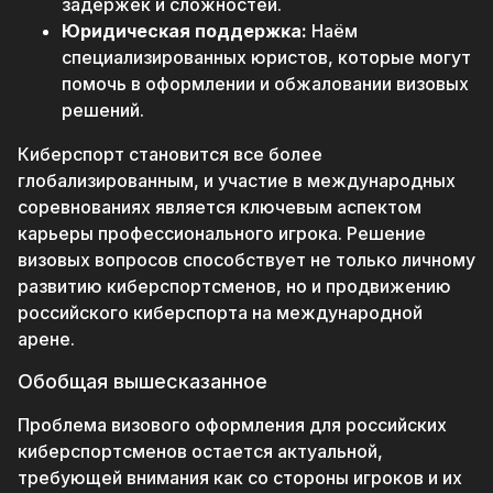
задержек и сложностей.
Юридическая поддержка:
Наём
специализированных юристов, которые могут
помочь в оформлении и обжаловании визовых
решений.
Киберспорт становится все более
глобализированным, и участие в международных
соревнованиях является ключевым аспектом
карьеры профессионального игрока. Решение
визовых вопросов способствует не только личному
развитию киберспортсменов, но и продвижению
российского киберспорта на международной
арене.
Обобщая вышесказанное
Проблема визового оформления для российских
киберспортсменов остается актуальной,
требующей внимания как со стороны игроков и их