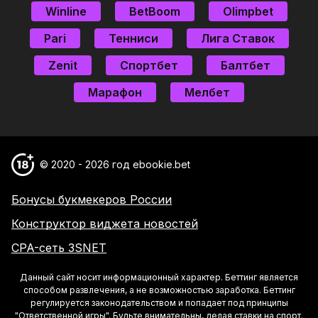
Winline
BetBoom
Olimpbet
Pari
Тенниси
Лига Ставок
Zenit
Спортбет
Балтбет
Марафон
Мелбет
© 2020 - 2026 год ebookie.bet
Бонусы букмекеров России
Конструктор виджета новостей
CPA-сеть 3SNET
Данный сайт носит информационный характер. Беттинг является
способом развлечения, а не возможностью заработка. Беттинг
регулируется законодательством и попадает под принципы
"Ответственной игры". Будьте внимательны, делая ставки на спорт.