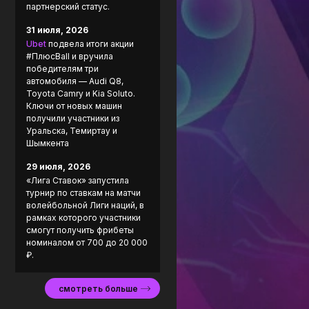
партнерский статус.
31 июля, 2026
Ubet
подвела итоги акции
#ПлюсBall и вручила
победителям три
автомобиля — Audi Q8,
Toyota Camry и Kia Soluto.
Ключи от новых машин
получили участники из
Уральска, Темиртау и
Шымкента
29 июля, 2026
«Лига Ставок» запустила
турнир по ставкам на матчи
волейбольной Лиги наций, в
рамках которого участники
смогут получить фрибеты
номиналом от 700 до 20 000
₽.
смотреть больше