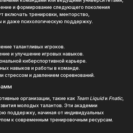
альными командами или ведущими университетами,
учение и формирование следующего поколения
т включать тренировки, менторство,
 и даже психологическую поддержку.
ение талантливых игроков.
ние и улучшение игровых навыков.
ональной киберспортивной карьере.
ных навыков и работы в команде.
и стрессом и давлением соревнований.
рамм
тивные организации, такие как
Team Liquid
и
Fnatic
,
звития молодых талантов. Эти академии
ю поддержку, начиная от индивидуальных
тупом к современным тренировочным ресурсам.