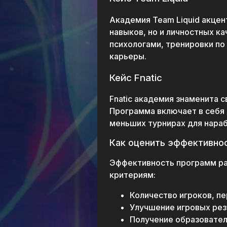
Академия Team Liquid акцен
навыков, но и личностных ка
психологами, тренировки по
карьеры.
Кейс Fnatic
Fnatic академия знаменита 
Программа включает в себя 
меньших турнирах для нараб
Как оценить эффективно
Эффективность программ ра
критериям:
Количество игроков, п
Улучшение игровых рез
Получение образовател