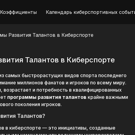
Коэффициенты
Календарь киберспортивных событ
мы Развития Талантов в Киберспорте
вития Талантов в Киберспорте
 из самых быстрорастущих видов спорта последнего
имание миллионов фанатов и игроков по всему миру.
, возрастает и потребность в квалифицированных
ает
программы развития талантов
крайне важными
ового поколения игроков.
вития Талантов?
в в киберспорте — это инициативы, созданные