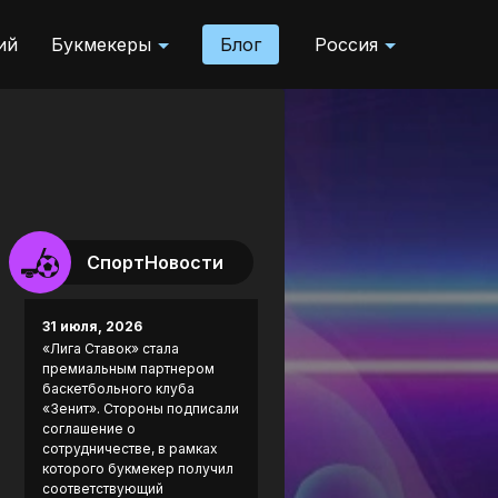
ий
Букмекеры
Блог
Россия
СпортНовости
31 июля, 2026
«Лига Ставок» стала
премиальным партнером
баскетбольного клуба
«Зенит». Стороны подписали
соглашение о
сотрудничестве, в рамках
которого букмекер получил
соответствующий