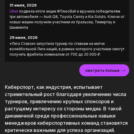
31 июля, 2026
Ubet
подвела итоги акции #ПлюсBall и вручила победителям
три автомобиля — Audi Q8, Toyota Camry и Kia Soluto. Ключи от
новых машин получили участники из Уральска, Темиртау и
Шымкента
29 июля, 2026
«Лига Ставок» запустила турнир по ставкам на матчи
волейбольной Лиги наций, в рамках которого участники смогут
получить фрибеты номиналом от 700 до 20 000 ₽.
смотреть больше
Киберспорт, как индустрия, испытывает
стремительный рост благодаря увеличению числа
турниров, привлечению крупных спонсоров и
растущему интересу со стороны медиа. В такой
динамичной среде профессиональные навыки
менеджеров киберспортивных команд становятся
критически важными для успеха организаций.