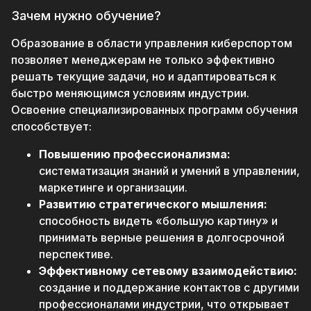
Зачем нужно обучение?
Образование в области управления киберспортом
позволяет менеджерам не только эффективно
решать текущие задачи, но и адаптироваться к
быстро меняющимся условиям индустрии.
Освоение специализированных программ обучения
способствует:
Повышению профессионализма:
систематизация знаний и умений в управлении,
маркетинге и организации.
Развитию стратегического мышления:
способность видеть «большую картину» и
принимать верные решения в долгосрочной
перспективе.
Эффективному сетевому взаимодействию:
создание и поддержание контактов с другими
профессионалами индустрии, что открывает