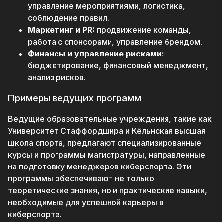
управление мероприятиями, логистика,
соблюдение правил.
Маркетинг и PR:
продвижение команды,
работа с спонсорами, управление брендом.
Финансы и управление рисками:
бюджетирование, финансовый менеджмент,
анализ рисков.
Примеры ведущих программ
Ведущие образовательные учреждения, такие как
Университет Стаффордшира и Кёльнская высшая
школа спорта, предлагают специализированные
курсы и программы магистратуры, направленные
на подготовку менеджеров киберспорта. Эти
программы обеспечивают не только
теоретические знания, но и практические навыки,
необходимые для успешной карьеры в
киберспорте.