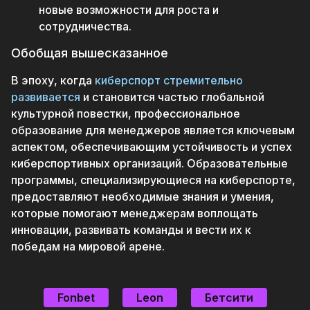
новые возможности для роста и
сотрудничества.
Обобщая вышесказанное
В эпоху, когда
киберспорт стремительно
развивается
и становится частью глобальной
культурной повестки, профессиональное
образование для менеджеров является ключевым
аспектом, обеспечивающим устойчивость и успех
киберспортивных организаций. Образовательные
программы, специализирующиеся на киберспорте,
предоставляют необходимые знания и умения,
которые помогают менеджерам воплощать
инновации, развивать команды и вести их к
победам на мировой арене.
Fonbet
Leon
Бетсити