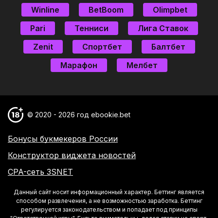
Winline
BetBoom
Olimpbet
Pari
Тенниси
Лига Ставок
Zenit
Спортбет
Балтбет
Марафон
Мелбет
© 2020 - 2026 год ebookie.bet
Бонусы букмекеров России
Конструктор виджета новостей
CPA-сеть 3SNET
Данный сайт носит информационный характер. Беттинг является
способом развлечения, а не возможностью заработка. Беттинг
регулируется законодательством и попадает под принципы