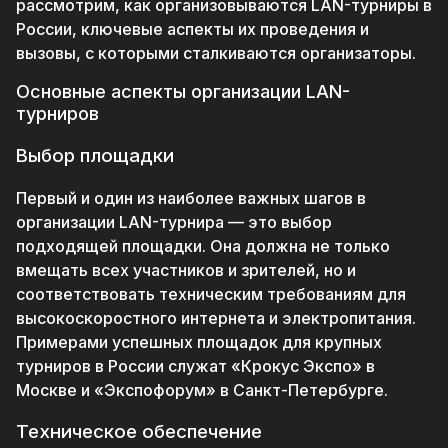
рассмотрим, как организовываются LAN-турниры в
России, ключевые аспекты их проведения и
вызовы, с которыми сталкиваются организаторы.
Основные аспекты организации LAN-
турниров
Выбор площадки
Первый и один из наиболее важных шагов в
организации LAN-турнира — это выбор
подходящей площадки. Она должна не только
вмещать всех участников и зрителей, но и
соответствовать техническим требованиям для
высокоскоростного интернета и электропитания.
Примерами успешных площадок для крупных
турниров в России служат «Крокус Экспо» в
Москве и «Экспофорум» в Санкт-Петербурге.
Техническое обеспечение