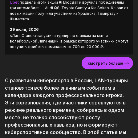
Ubet
подвела итоги акции #ПлюсBall и вручила победителям
три автомобиля — Audi Q8, Toyota Camry и Kia Soluto. Ключи от
новых машин получили участники из Уральска, Темиртау и
Шымкента
29 июля, 2026
«Лига Ставок» запустила турнир по ставкам на матчи
волейбольной Лиги наций, в рамках которого участники смогут
получить фрибеты номиналом от 700 до 20 000 ₽.
смотреть больше
С развитием киберспорта в России, LAN-турниры
становятся всё более значимым событием в
календаре каждого профессионального игрока.
Эти соревнования, где участники соревнуются в
режиме реального времени, собираясь в одном
месте, не только способствуют росту
профессиональных навыков, но и формируют
киберспортивное сообщество. В этой статье мы