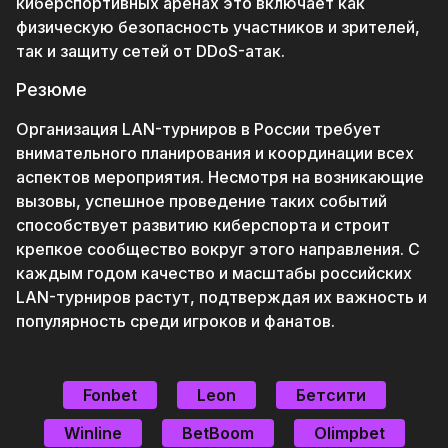
киберспортивных аренах это включает как
физическую безопасность участников и зрителей,
так и защиту сетей от DDoS-атак.
Резюме
Организация LAN-турниров в России требует
внимательного планирования и координации всех
аспектов мероприятия. Несмотря на возникающие
вызовы, успешное проведение таких событий
способствует развитию киберспорта и строит
крепкое сообщество вокруг этого направления. С
каждым годом качество и масштабы российских
LAN-турниров растут, подтверждая их важность и
популярность среди игроков и фанатов.
Fonbet
Leon
Бетсити
Winline
BetBoom
Olimpbet