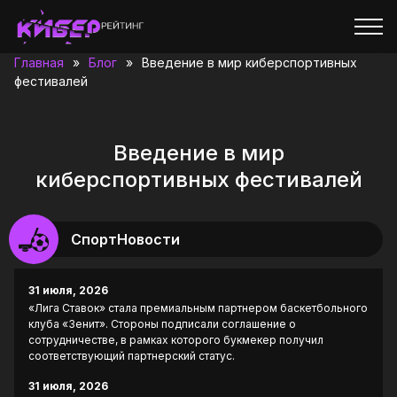
Главная
»
Блог
»
Введение в мир киберспортивных
фестивалей
Введение в мир
киберспортивных фестивалей
СпортНовости
31 июля, 2026
«Лига Ставок» стала премиальным партнером баскетбольного
клуба «Зенит». Стороны подписали соглашение о
сотрудничестве, в рамках которого букмекер получил
соответствующий партнерский статус.
31 июля, 2026