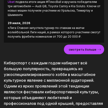
Ubet
подвела итоги акции #ПлюсBall и вручила победителям
три автомобиля — Audi Q8, Toyota Camry и Kia Soluto. Ключи от
новых машин получили участники из Уральска, Темиртау и
Шымкента
29 июля, 2026
«Лига Ставок» запустила турнир по ставкам на матчи
волейбольной Лиги наций, в рамках которого участники смогут
получить фрибеты номиналом от 700 до 20 000 ₽.
смотреть больше
Киберспорт с каждым годом набирает всё
большую популярность, превращаясь из
узкоспециализированного хобби в масштабное
культурное явление с миллионной аудиторией.
Одним из ярких проявлений этой тенденции
являются фестивали киберспортивной культуры,
которые объединяют любителей и
профессионалов под одной крышей, предоставляя