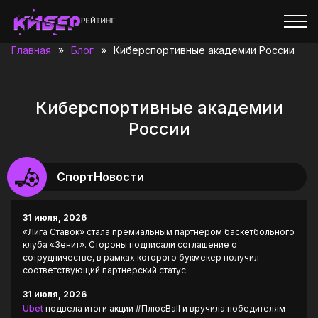
Главная
»
Блог
»
Киберспортивные академии России
Киберспортивные академии
России
СпортНовости
31 июля, 2026
«Лига Ставок» стала премиальным партнером баскетбольного
клуба «Зенит». Стороны подписали соглашение о
сотрудничестве, в рамках которого букмекер получил
соответствующий партнерский статус.
31 июля, 2026
Ubet
подвела итоги акции #ПлюсBall и вручила победителям