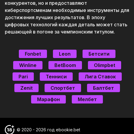
конкурентов, но и предоставляют
киберспортсменам необходимые инструменты для
достижения лучших результатов. В эпоху
цифровых технологий каждая деталь может стать
решающей в погоне за чемпионским титулом.
Fonbet
Leon
Бетсити
Winline
BetBoom
Olimpbet
Pari
Тенниси
Лига Ставок
Zenit
Спортбет
Балтбет
Марафон
Мелбет
© 2020 - 2026 год ebookie.bet