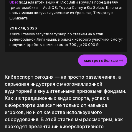
Ubet
подвела итоги акции #ПлюсBall и вручила победителям
три автомобиля — Audi Q8, Toyota Camry и Kia Soluto. Ключи от
новых машин получили участники из Уральска, Темиртау и
Шымкента
29 июля, 2026
«Лига Ставок» запустила турнир по ставкам на матчи
волейбольной Лиги наций, в рамках которого участники смогут
получить фрибеты номиналом от 700 до 20 000 ₽.
смотреть больше
Киберспорт сегодня — не просто развлечение, а
серьезная индустрия с многомиллионной
аудиторией и внушительными призовыми фондами.
Как и в традиционных видах спорта, успех в
киберспорте зависит не только от навыков
игроков, но и от качества используемого
оборудования. В этой статье мы рассмотрим, как
проходят презентации киберспортивного