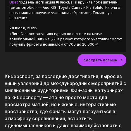
Ubet
подвела итоги акции #ПлюсBall и вручила победителям
три автомобиля — Audi Q8, Toyota Camry и Kia Soluto. Ключи от
новых машин получили участники из Уральска, Темиртау и
Шымкента
29 июля, 2026
«Лига Ставок» запустила турнир по ставкам на матчи
волейбольной Лиги наций, в рамках которого участники смогут
получить фрибеты номиналом от 700 до 20 000 ₽.
смотреть больше
Киберспорт, за последние десятилетия, вырос из
ниши увлечений до международных мероприятий с
миллионными аудиториями. Фан-зоны на турнирах
по киберспорту — это не просто места для
просмотра матчей, но и живые, интерактивные
пространства, где фанаты могут погрузиться в
атмосферу соревнований, встретить
единомышленников и даже взаимодействовать с