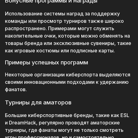
Бонусные программы и награды
Использование системы наград за поддержку
команды или просмотр турниров также широко
распространено. Примерами могут служить
накопительные очки, которые можно обменять на
товары бренда или эксклюзивные сувениры, такие
как игровые костюмы или подписные карты.
Примеры успешных программ
Некоторые организации киберспорта выделяются
своими инновационными подходами к удержанию
фанатов.
Турниры для аматоров
Большие киберспортивные бренды, такие как ESL
и DreamHack, регулярно проводят аматорские
турниры, где фанаты могут не только смотреть
игры профессионалов, но и самостоятельно