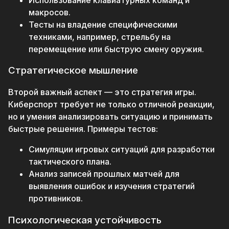
макросов.
Тесты на владение специфическими
техниками, например, стрельбу на
перемещение или быструю смену оружия.
Стратегическое мышление
Второй важный аспект — это стратегия игры.
Киберспорт требует не только отличной реакции,
но и умения анализировать ситуацию и принимать
быстрые решения. Примеры тестов:
Симуляции игровых ситуаций для разработки
тактического плана.
Анализ записей прошлых матчей для
выявления ошибок и изучения стратегий
противников.
Психологическая устойчивость