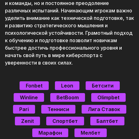
и команды, но и постоянное преодоление
различных испытаний. Начинающим игрокам важно
уделить внимание как технической подготовке, так
и развитию стратегического мышления и
психологической устойчивости. Грамотный подход
к обучению и подготовке позволит новичкам
быстрее достичь профессионального уровня и
начать свой путь в мире киберспорта с
уверенности в своих силах.
Fonbet
Leon
Бетсити
Winline
BetBoom
Olimpbet
Pari
Тенниси
Лига Ставок
Zenit
Спортбет
Балтбет
Марафон
Мелбет