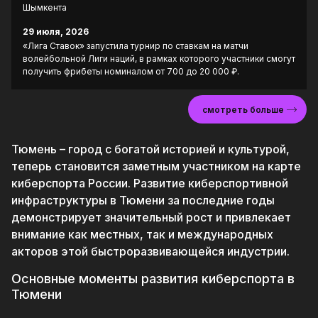
Шымкента
29 июля, 2026
«Лига Ставок» запустила турнир по ставкам на матчи
волейбольной Лиги наций, в рамках которого участники смогут
получить фрибеты номиналом от 700 до 20 000 ₽.
смотреть больше
Тюмень – город с богатой историей и культурой,
теперь становится заметным участником на карте
киберспорта России. Развитие киберспортивной
инфраструктуры в Тюмени за последние годы
демонстрирует значительный рост и привлекает
внимание как местных, так и международных
акторов этой быстроразвивающейся индустрии.
Основные моменты развития киберспорта в
Тюмени