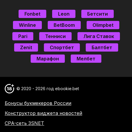
Fonbet
Leon
Бетсити
Winline
BetBoom
Olimpbet
Pari
Тенниси
Лига Ставок
Zenit
Спортбет
Балтбет
Марафон
Мелбет
© 2020 - 2026 год ebookie.bet
Бонусы букмекеров России
Конструктор виджета новостей
CPA-сеть 3SNET