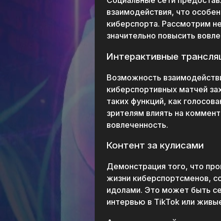
Социальные сети предостав
взаимодействия, что особе
киберспорта. Рассмотрим н
значительно повысить вовле
Интерактивные трансля
Возможность взаимодействи
киберспортивных матчей за
таких функций, как голосова
зрителям влиять на коммент
вовлеченность.
Контент за кулисами
Демонстрация того, что про
жизни киберспортсменов, со
идолами. Это может быть сер
интервью в TikTok или живы