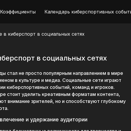
Коэффициенты
Календарь киберспортивных событ
е в киберспорт в социальных сетях
иберспорт в социальных сетях
ды стал не просто популярным направлением в мире
меном в культуре и медиа. Социальные сети играют
и киберспортивных событий, команд и игроков.
ере стоит уделить креативным форматам контента,
ют внимание зрителей, но и способствуют глубокому
рта.
ивлечение и удержание аудитории