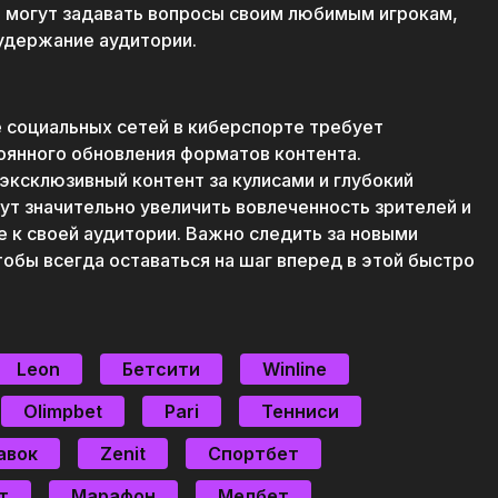
ты могут задавать вопросы своим любимым игрокам,
удержание аудитории.
 социальных сетей в киберспорте требует
оянного обновления форматов контента.
эксклюзивный контент за кулисами и глубокий
ут значительно увеличить вовлеченность зрителей и
 к своей аудитории. Важно следить за новыми
тобы всегда оставаться на шаг вперед в этой быстро
Leon
Бетсити
Winline
Olimpbet
Pari
Тенниси
авок
Zenit
Спортбет
т
Марафон
Мелбет