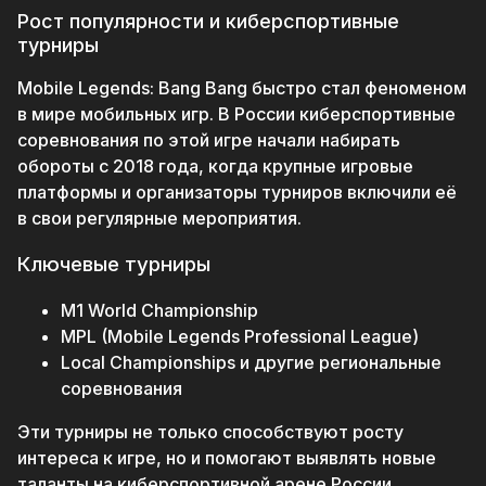
Рост популярности и киберспортивные
турниры
Mobile Legends: Bang Bang быстро стал феноменом
в мире мобильных игр. В России киберспортивные
соревнования по этой игре начали набирать
обороты с 2018 года, когда крупные игровые
платформы и организаторы турниров включили её
в свои регулярные мероприятия.
Ключевые турниры
M1 World Championship
MPL (Mobile Legends Professional League)
Local Championships и другие региональные
соревнования
Эти турниры не только способствуют росту
интереса к игре, но и помогают выявлять новые
таланты на киберспортивной арене России.