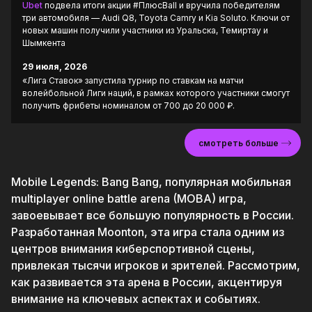
Ubet
подвела итоги акции #ПлюсBall и вручила победителям
три автомобиля — Audi Q8, Toyota Camry и Kia Soluto. Ключи от
новых машин получили участники из Уральска, Темиртау и
Шымкента
29 июля, 2026
«Лига Ставок» запустила турнир по ставкам на матчи
волейбольной Лиги наций, в рамках которого участники смогут
получить фрибеты номиналом от 700 до 20 000 ₽.
смотреть больше
Mobile Legends: Bang Bang, популярная мобильная
multiplayer online battle arena (MOBA) игра,
завоевывает все большую популярность в России.
Разработанная Moonton, эта игра стала одним из
центров внимания киберспортивной сцены,
привлекая тысячи игроков и зрителей. Рассмотрим,
как развивается эта арена в России, акцентируя
внимание на ключевых аспектах и событиях.