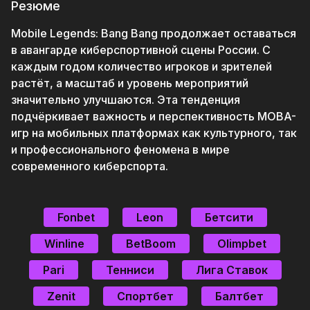
Резюме
Mobile Legends: Bang Bang продолжает оставаться
в авангарде киберспортивной сцены России. С
каждым годом количество игроков и зрителей
растёт, а масштаб и уровень мероприятий
значительно улучшаются. Эта тенденция
подчёркивает важность и перспективность MOBA-
игр на мобильных платформах как культурного, так
и профессионального феномена в мире
современного киберспорта.
Fonbet
Leon
Бетсити
Winline
BetBoom
Olimpbet
Pari
Тенниси
Лига Ставок
Zenit
Спортбет
Балтбет