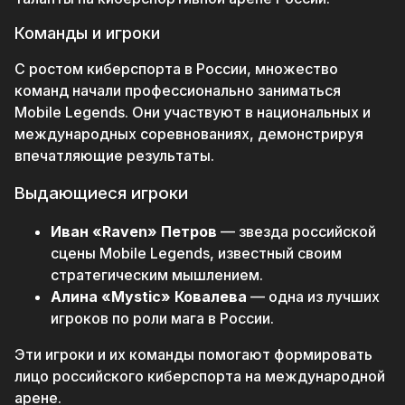
Команды и игроки
С ростом киберспорта в России, множество
команд начали профессионально заниматься
Mobile Legends. Они участвуют в национальных и
международных соревнованиях, демонстрируя
впечатляющие результаты.
Выдающиеся игроки
Иван «Raven» Петров
— звезда российской
сцены Mobile Legends, известный своим
стратегическим мышлением.
Алина «Mystic» Ковалева
— одна из лучших
игроков по роли мага в России.
Эти игроки и их команды помогают формировать
лицо российского киберспорта на международной
арене.