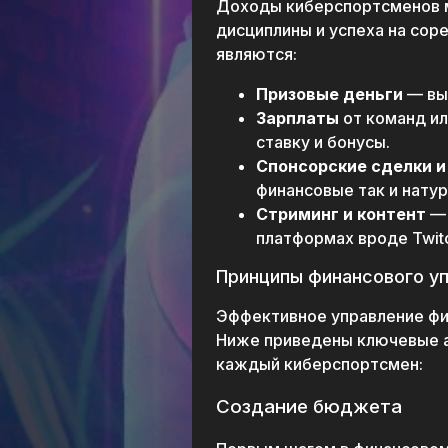
Доходы киберспортсменов мо
дисциплины и успеха на сор
являются:
Призовые деньги
— вып
Зарплаты
от команд ил
ставку и бонусы.
Спонсорские сделки и
финансовые так и нату
Стриминг и контент
— 
платформах вроде Twitc
Принципы финансового у
Эффективное управление фин
Ниже приведены ключевые а
каждый киберспортсмен:
Создание бюджета