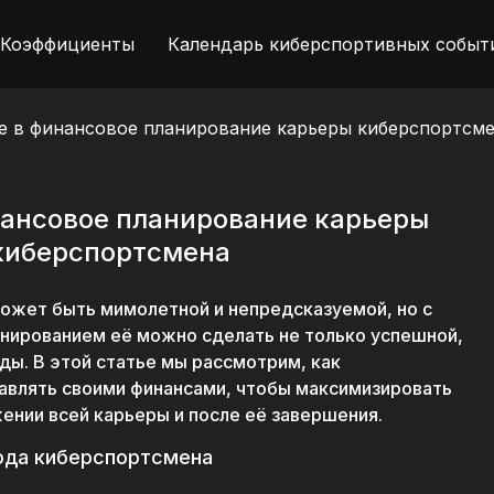
Коэффициенты
Календарь киберспортивных событ
е в финансовое планирование карьеры киберспортсм
нансовое планирование карьеры
киберспортсмена
ожет быть мимолетной и непредсказуемой, но с
нированием её можно сделать не только успешной,
оды. В этой статье мы рассмотрим, как
авлять своими финансами, чтобы максимизировать
ении всей карьеры и после её завершения.
ода киберспортсмена