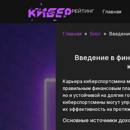
Главная
Главная
»
Блог
»
Введени
Введение в фи
Карьера киберспортсмена м
правильным финансовым пла
но и устойчивой на долгие г
киберспортсмены могут упр
их эффективность на протяж
Основные источники дох