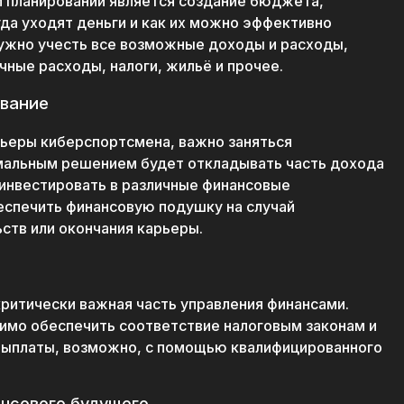
 планировании является создание бюджета,
да уходят деньги и как их можно эффективно
ужно учесть все возможные доходы и расходы,
чные расходы, налоги, жильё и прочее.
ование
рьеры киберспортсмена, важно заняться
мальным решением будет откладывать часть дохода
 инвестировать в различные финансовые
еспечить финансовую подушку на случай
ств или окончания карьеры.
ритически важная часть управления финансами.
мо обеспечить соответствие налоговым законам и
выплаты, возможно, с помощью квалифицированного
ансового будущего