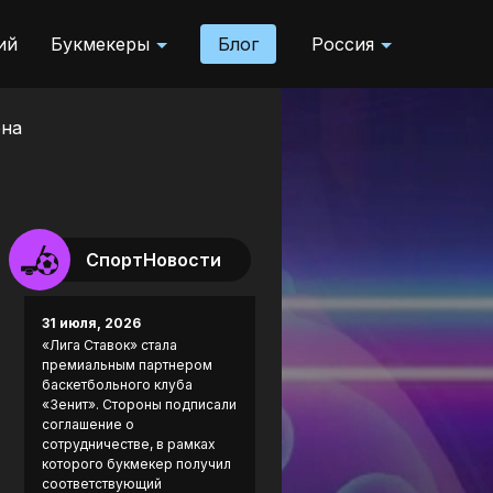
ий
Букмекеры
Блог
Россия
ена
СпортНовости
31 июля, 2026
«Лига Ставок» стала
премиальным партнером
баскетбольного клуба
«Зенит». Стороны подписали
соглашение о
сотрудничестве, в рамках
которого букмекер получил
соответствующий