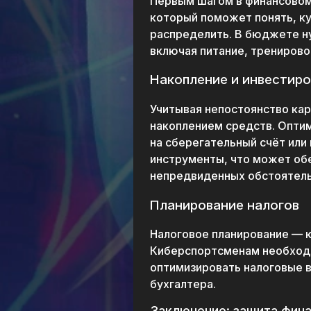
Первым шагом в финансовом
который поможет понять, ку
распределить. В бюджете н
включая питание, тренирово
Накопление и инвестир
Учитывая непостоянство ка
накоплением средств. Опти
на сберегательный счёт или
инструменты, что может об
непредвиденных обстоятель
Планирование налогов
Налоговое планирование — к
Киберспортсменам необходи
оптимизировать налоговые 
бухгалтера.
Заключение: защита фин