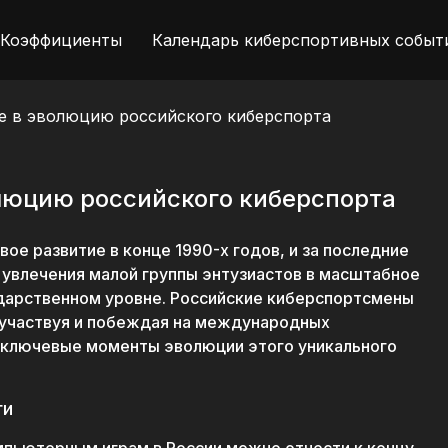
Коэффициенты
Календарь киберспортивных событ
е в эволюцию российского киберспорта
люцию российского киберспорта
вое развитие в конце 1990-х годов, и за последние
 увлечения малой группы энтузиастов в масштабное
ударственном уровне. Российские киберспортсмены
 участвуя и побеждая на международных
 ключевые моменты эволюции этого уникального
ги