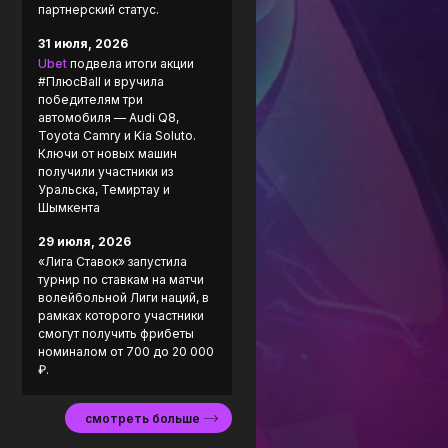
партнерский статус.
31 июля, 2026
Ubet
подвела итоги акции
#ПлюсBall и вручила
победителям три
автомобиля — Audi Q8,
Toyota Camry и Kia Soluto.
Ключи от новых машин
получили участники из
Уральска, Темиртау и
Шымкента
29 июля, 2026
«Лига Ставок» запустила
турнир по ставкам на матчи
волейбольной Лиги наций, в
рамках которого участники
смогут получить фрибеты
номиналом от 700 до 20 000
₽.
смотреть больше