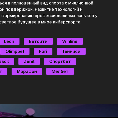
ся в полноценный вид спорта с миллионной
ой поддержкой. Развитие технологий и
к формированию профессиональных навыков у
ветлое будущее в мире киберспорта.
Leon
Бетсити
Winline
Olimpbet
Pari
Тенниси
авок
Zenit
Спортбет
т
Марафон
Мелбет