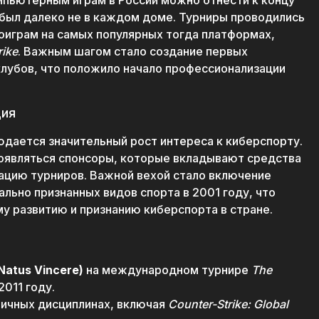
мпьютерным играм в России можно отнести к концу
 был далеко не в каждом доме. Турниры проводились
еоиграм на самых популярных тогда платформах,
rike
. Важным шагом стало создание первых
лубов, что положило начало профессионализации
ция
юдается значительный рост интереса к киберспорту.
появляться спонсоры, которые вкладывают средства
зацию турниров. Важной вехой стало включение
ально признанных видов спорта в 2001 году, что
 развитию и признанию киберспорта в стране.
Natus Vincere)
на международном турнире
The
2011 году.
личных дисциплинах, включая
Counter-Strike: Global