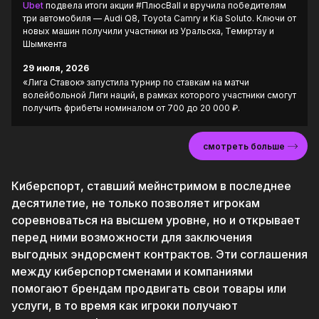
Ubet
подвела итоги акции #ПлюсBall и вручила победителям
три автомобиля — Audi Q8, Toyota Camry и Kia Soluto. Ключи от
новых машин получили участники из Уральска, Темиртау и
Шымкента
29 июля, 2026
«Лига Ставок» запустила турнир по ставкам на матчи
волейбольной Лиги наций, в рамках которого участники смогут
получить фрибеты номиналом от 700 до 20 000 ₽.
смотреть больше
Киберспорт, ставший мейнстримом в последнее
десятилетие, не только позволяет игрокам
соревноваться на высшем уровне, но и открывает
перед ними возможности для заключения
выгодных эндорсмент контрактов. Эти соглашения
между киберспортсменами и компаниями
помогают брендам продвигать свои товары или
услуги, в то время как игроки получают