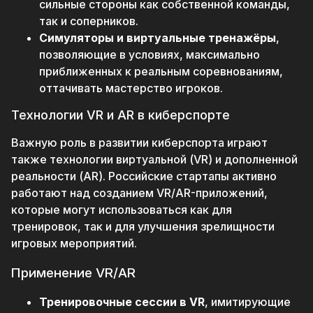
сильные стороны как собственной команды,
так и соперников.
Симуляторы и виртуальные тренажёры
,
позволяющие в условиях, максимально
приближенных к реальным соревнованиям,
оттачивать мастерство игроков.
Технологии VR и AR в киберспорте
Важную роль в развитии киберспорта играют
также технологии виртуальной (VR) и дополненной
реальности (AR). Российские стартапы активно
работают над созданием VR/AR-приложений,
которые могут использоваться как для
тренировок, так и для улучшения зрелищности
игровых мероприятий.
Применение VR/AR
Тренировочные сессии в VR
, имитирующие