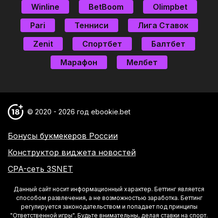
Winline
BetBoom
Olimpbet
Pari
Тенниси
Лига Ставок
Zenit
Спортбет
Балтбет
Марафон
Мелбет
© 2020 - 2026 год ebookie.bet
Бонусы букмекеров России
Конструктор виджета новостей
CPA-сеть 3SNET
Данный сайт носит информационный характер. Беттинг является
способом развлечения, а не возможностью заработка. Беттинг
регулируется законодательством и попадает под принципы
"Ответственной игры". Будьте внимательны, делая ставки на спорт.