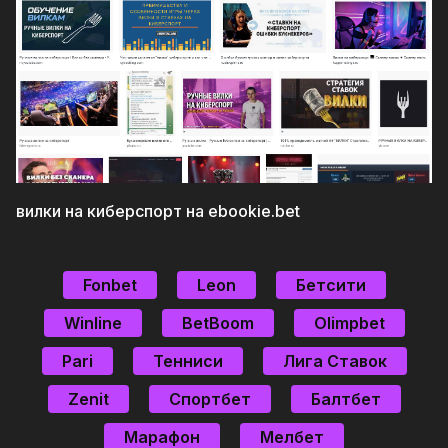
вилки на киберспорт на ebookie.bet
Fonbet
Leon
Бетсити
Winline
BetBoom
Olimpbet
Pari
Тенниси
Лига Ставок
Zenit
Спортбет
Балтбет
Марафон
Мелбет