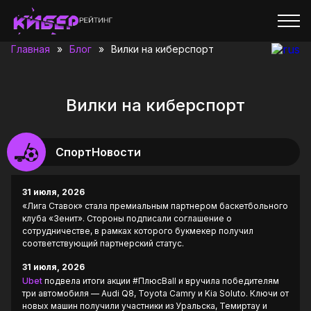
Главная
»
Блог
»
Вилки на киберспорт
Вилки на киберспорт
СпортНовости
31 июля, 2026
«Лига Ставок» стала премиальным партнером баскетбольного
клуба «Зенит». Стороны подписали соглашение о
сотрудничестве, в рамках которого букмекер получил
соответствующий партнерский статус.
31 июля, 2026
Ubet
подвела итоги акции #ПлюсBall и вручила победителям
три автомобиля — Audi Q8, Toyota Camry и Kia Soluto. Ключи от
новых машин получили участники из Уральска, Темиртау и