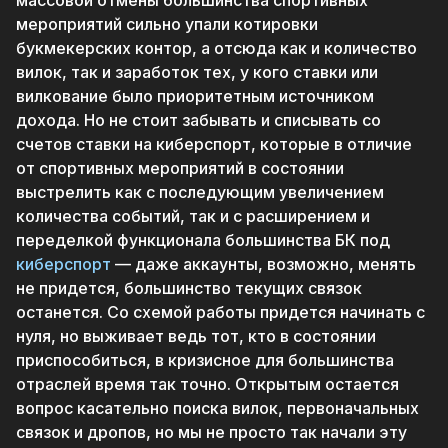
массовой отмены большинства спортивных
мероприятий сильно упали котировки
букмекерских контор, а отсюда как и количество
вилок, так и заработок тех, у кого ставки или
вилкование было приоритетным источником
дохода. Но не стоит забывать и списывать со
счетов ставки на киберспорт, которые в отличие
от спортивных мероприятий в состоянии
выстрелить как с последующим увеличением
количества событий, так и с расширением и
переделкой функционала большинства БК под
киберспорт
— даже аккаунты, возможно, менять
не придется, большинство текущих связок
останется. Со схемой работы придется начинать с
нуля, но выживает ведь тот, кто в состоянии
приспособиться, в кризисное для большинства
отраслей время так точно. Открытым остается
вопрос касательно поиска вилок, первоначальных
связок и дропов, но мы не просто так начали эту