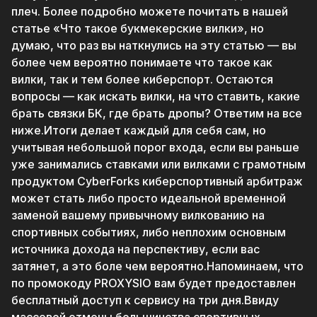
плеч. Более подробно можете почитать в нашей
статье «Что такое букмекерские вилки», но
думаю, что раз вы наткнулись на эту статью — вы
более чем вероятно понимаете что такое как
вилки, так и тем более киберспорт. Остаются
вопросы — как искать вилки, на что ставить, какие
брать связки БК, где брать дропы? Ответим на все
ниже.Итоги делает каждый для себя сам, но
учитывая небольшой порог входа, если вы раньше
уже занимались ставками или вилками с грамотным
продуктом CyberForks киберспортивный арбитраж
может стать либо просто идеальной временной
заменой вашему привычному вилкованию на
спортивных событиях, либо неплохим основным
источника дохода на перспективу, если вас
затянет, а это боле чем вероятно.Напоминаем, что
по промокоду PROXYSIO вам будет предоставлен
бесплатный доступ к сервису на три дня.Ввиду