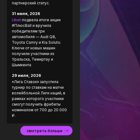
партнерский статус.
31 июля, 2026
Ubet
подвела итоги акции
#ПлюсBall и вручила
победителям три
автомобиля — Audi Q8,
Toyota Camry и Kia Soluto.
Ключи от новых машин
получили участники из
Уральска, Темиртау и
Шымкента
29 июля, 2026
«Лига Ставок» запустила
турнир по ставкам на матчи
волейбольной Лиги наций, в
рамках которого участники
смогут получить фрибеты
номиналом от 700 до 20 000
₽.
смотреть больше