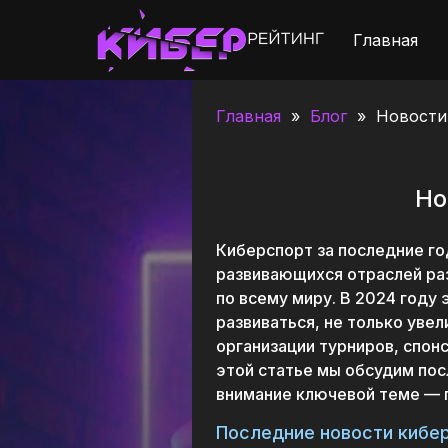
Главная
Главная
»
Блог
»
Новости
Но
Киберспорт за последние го
развивающихся отраслей раз
по всему миру. В 2024 году
развиваться, не только уве
организации турниров, спон
этой статье мы обсудим пос
внимание ключевой теме — 
Последние новости кибер