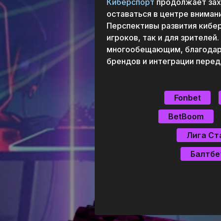
Киберспорт
продолжает зах
оставаться в центре внимани
Перспективы развития кибе
игроков, так и для зрителе
многообещающим, благодар
брендов и интеграции перед
Fonbet
BetBoom
Лига Ст
Балтбе