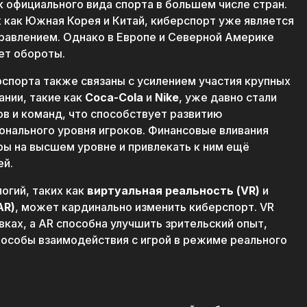
к официального вида спорта в большем числе стран.
х как Южная Корея и Китай, киберспорт уже является
равлением. Однако в Европе и Северной Америке
ет обороты.
спорта также связаны с усилением участия крупных
ании, такие как
Coca-Cola
и
Nike
, уже давно стали
в и команд, что способствует развитию
нального уровня игроков. Финансовые вливания
ы на высшем уровне и привлекать к ним ещё
ей.
огий, таких как
виртуальная реальность (VR)
и
AR)
, может кардинально изменить киберспорт. VR
вках, а AR способна улучшить зрительский опыт,
особы взаимодействия с игрой в режиме реального