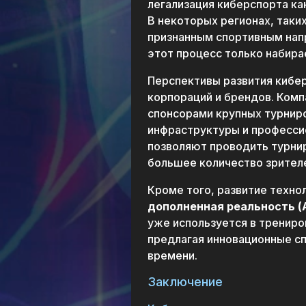
легализация киберспорта ка
В некоторых регионах, таки
признанным спортивным нап
этот процесс только набира
Перспективы развития кибер
корпораций и брендов. Комп
спонсорами крупных турниро
инфраструктуры и профессио
позволяют проводить турнир
большее количество зрител
Кроме того, развитие технол
дополненная реальность (
уже используется в трениро
предлагая инновационные сп
времени.
Заключение