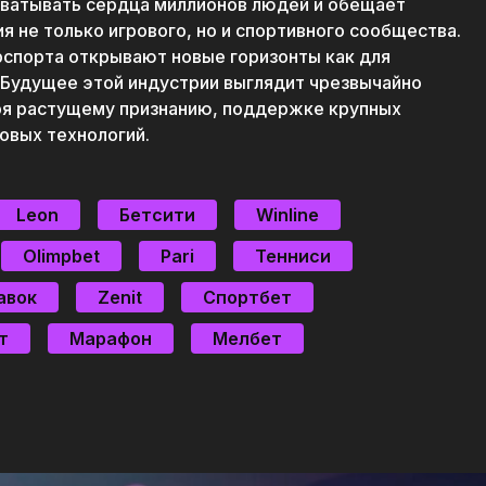
ватывать сердца миллионов людей и обещает
я не только игрового, но и спортивного сообщества.
рспорта открывают новые горизонты как для
й. Будущее этой индустрии выглядит чрезвычайно
я растущему признанию, поддержке крупных
овых технологий.
Leon
Бетсити
Winline
Olimpbet
Pari
Тенниси
авок
Zenit
Спортбет
т
Марафон
Мелбет