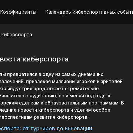
Коэффициенты
Календарь киберспортивных событ
 киберспорта
вости киберспорта
ды превратился в одну из самых динамично
влечений, привлекая миллионы игроков и зрителей
 эта индустрия продолжает стремительно
личивая свою аудиторию, но и меняя подходы к
сорским сделкам и образовательным программам. В
ледние новости киберспорта и уделим особое
перспективам развития киберспорта.
спорта: от турниров до инноваций