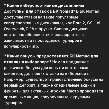
?
Какие киберспортивные дисциплины
доступны для ставок в БК Nomad?
В БК Nomad
доступны ставки на такие популярные
киберспортивные дисциплины, как Dota 2, CS, LoL,
Overwatch, FIFA и другие. Список дисциплин
постоянно обновляется и расширяется в
зависимости от проводимых турниров и
популярности игр.
?
Какие бонусы предоставляет БК Nomad для
ставок на киберспорт?
Номад предлагает
различные бонусы для новых и постоянных
клиентов, делающих ставки на киберспорт.
Например, существует приветственные бонусы на
первый депозит, а также специальные акции и
фрибеты для активных игроков. Часто проводятся
временные акции, приуроченные к крупным
турнирам.