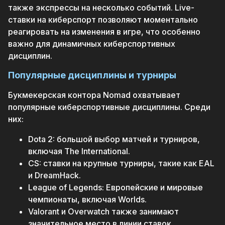
также экспрессы на несколько событий. Live-
ставки на киберспорт позволяют моментально
реагировать на изменения в игре, что особенно
важно для динамичных киберспортивных
дисциплин.
Популярные дисциплины и турниры
Букмекерская контора Nomad охватывает
популярные киберспортивные дисциплины. Среди
них:
Dota 2: большой выбор матчей и турниров,
включая The International.
CS: ставки на крупные турниры, такие как EAL
и DreamHack.
League of Legends: Европейские и мировые
чемпионаты, включая Worlds.
Valorant и Overwatch также занимают
значительное место в линии ставок,