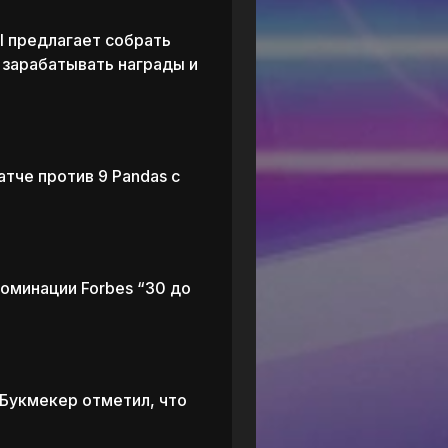
RI предлагает собрать
 зарабатывать награды и
тче против 9 Pandas с
номинации Forbes “30 до
 Букмекер отметил, что