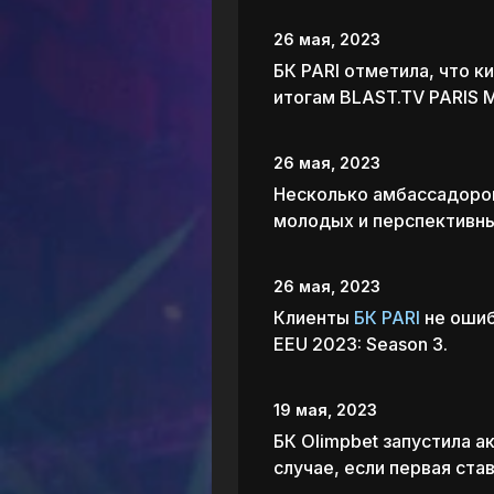
26 мая, 2023
БК PARI отметила, что к
итогам BLAST.TV PARIS 
26 мая, 2023
Несколько амбассадор
молодых и перспективны
26 мая, 2023
Клиенты
БК PARI
не ошибл
EEU 2023: Season 3.
19 мая, 2023
БК Olimpbet запустила а
случае, если первая ста