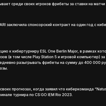
вает среди своих игроков фрибеты за ставки на матчи
ARI заключила спонсорский контракт на один год с киб
цию к кибертурниру ESL One Berlin Major, в рамках кот
в (в том числе Play Station 5 и игровой компьютер) за
едневно разыгрывать фрибеты на сумму до 400 000 ру
озы.
своих прогнозах, когда заявил что киберкоманда “Natu
финале турнира по CS:GO IEM Rio 2023.