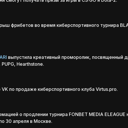
и смогут получать призы за игры в CS:GO и Dota-2.
грыш фрибетов во время киберспортивного турнира BLA
ARI
выпустила креативный проморолик, посвященный д
, PUPG, Hearthstone.
 VK по продаже киберспортивного клуба Virtus.pro.
мацией о продлении турнира FONBET MEDIA ELEAGUE н
по 30 апреля в Москве.