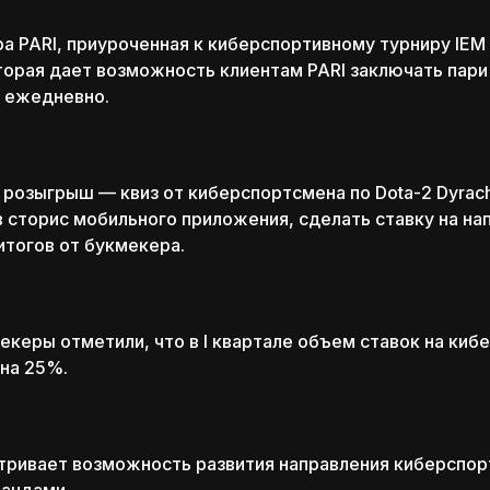
ра PARI, приуроченная к киберспортивному турниру IEM
оторая дает возможность клиентам PARI заключать пар
й ежедневно.
 розыгрыш — квиз от киберспортсмена по Dota-2 Dyrac
в сторис мобильного приложения, сделать ставку на на
тогов от букмекера.
екеры отметили, что в I квартале объем ставок на ки
 на 25%.
ривает возможность развития направления киберспорт