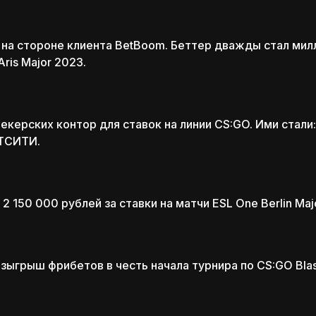
 на стороне клиента BetBoom. Беттер дважды стал ми
ris Major 2023.
керских контор для ставок на линии CS:GO. Ими стали:
ЕТСИТИ.
 150 000 рублей за ставки на матчи ESL One Berlin Maj
ыгрыш фрибетов в честь начала турнира по CS:GO Blast.