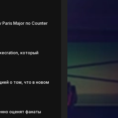
Paris Major по Counter
xecration, который
ей о том, что в новом
енно оценят фанаты