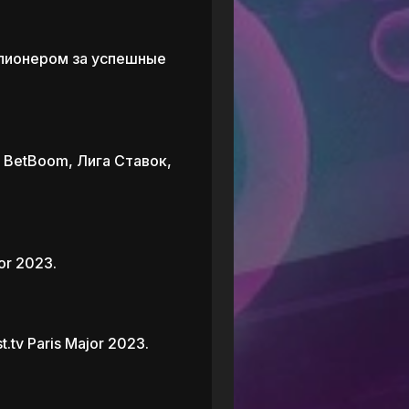
ллионером за успешные
 BetBoom, Лига Ставок,
or 2023.
tv Paris Major 2023.