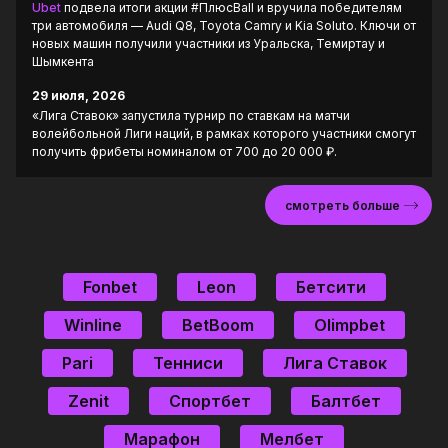
Ubet
подвела итоги акции #ПлюсBall и вручила победителям
три автомобиля — Audi Q8, Toyota Camry и Kia Soluto. Ключи от
новых машин получили участники из Уральска, Темиртау и
Шымкента
29 июля, 2026
«Лига Ставок» запустила турнир по ставкам на матчи
волейбольной Лиги наций, в рамках которого участники смогут
получить фрибеты номиналом от 700 до 20 000 ₽.
смотреть больше
Fonbet
Leon
Бетсити
Winline
BetBoom
Olimpbet
Pari
Тенниси
Лига Ставок
Zenit
Спортбет
Балтбет
Марафон
Мелбет