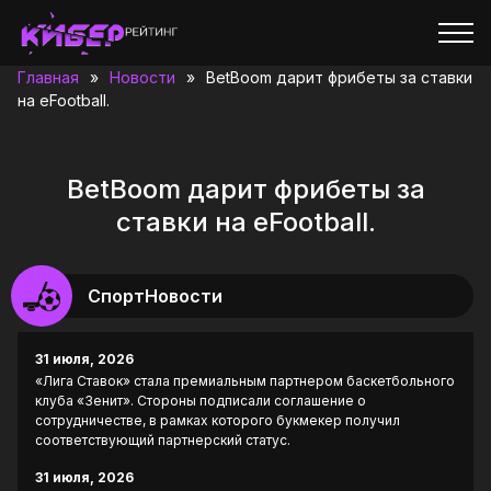
Главная
»
Новости
»
BetBoom дарит фрибеты за ставки
на eFootball.
BetBoom дарит фрибеты за
ставки на eFootball.
СпортНовости
31 июля, 2026
«Лига Ставок» стала премиальным партнером баскетбольного
клуба «Зенит». Стороны подписали соглашение о
сотрудничестве, в рамках которого букмекер получил
соответствующий партнерский статус.
31 июля, 2026