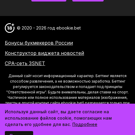
© 2020 - 2026 год ebookie.bet
Бонусы букмекеров России
Конструктор виджета новостей
CPA-сеть 3SNET
Данный сайт носит информационный характер. Беттинг является
способом развлечения, а не возможностью заработка. Беттинг
регулируется законодательством и попадает под принципы
"Ответственной игры". Будьте внимательны, делая ставки на спорт.
Частичное или полное использование материалов (изображения,
тексты и другой контент сайта ebookie.bet) разрешается только при
условии указания активной ссылки на страницу материала на Сайте.
Используя данный сайт, вы даете согласие на
использование файлов cookie, помогающих нам
Свидетельство о регистрации средств массовой информации ЭЛ №
сделать его удобнее для вас.
Подробнее
ФС 77 - 90665 выдано Федеральной службой по надзору в сфере
связи, информационных технологий и массовых коммуникаций