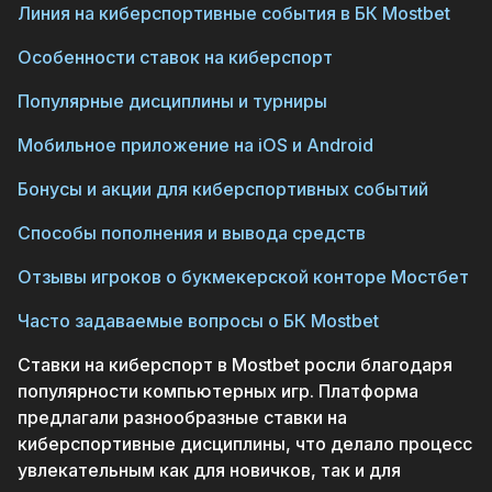
Линия на киберспортивные события в БК Mostbet
Особенности ставок на киберспорт
Популярные дисциплины и турниры
Мобильное приложение на iOS и Android
Бонусы и акции для киберспортивных событий
Способы пополнения и вывода средств
Отзывы игроков о букмекерской конторе Мостбет
Часто задаваемые вопросы о БК Mostbet
Ставки на киберспорт в Mostbet росли благодаря
популярности компьютерных игр. Платформа
предлагали разнообразные ставки на
киберспортивные дисциплины, что делало процесс
увлекательным как для новичков, так и для