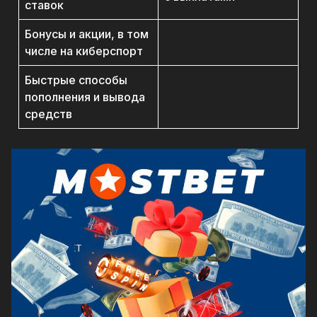
ставок
Бонусы и акции, в том
числе на киберспорт
Быстрые способы
пополнения и вывода
средств