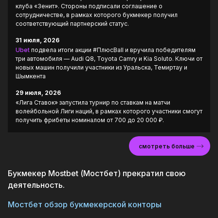
клуба «Зенит». Стороны подписали соглашение о
сотрудничестве, в рамках которого букмекер получил
соответствующий партнерский статус.
31 июля, 2026
Ubet
подвела итоги акции #ПлюсBall и вручила победителям
три автомобиля — Audi Q8, Toyota Camry и Kia Soluto. Ключи от
новых машин получили участники из Уральска, Темиртау и
Шымкента
29 июля, 2026
«Лига Ставок» запустила турнир по ставкам на матчи
волейбольной Лиги наций, в рамках которого участники смогут
получить фрибеты номиналом от 700 до 20 000 ₽.
смотреть больше
Букмекер Mostbet (Мостбет) прекратил свою
деятельность.
Мостбет обзор букмекерской конторы