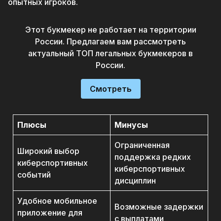
опытных игроков.
Этот букмекер не работает на территории
России. Предлагаем вам рассмотреть
актуальный ТОП легальных букмекеров в
России.
Смотреть
Плюсы
Минусы
Ограниченная
Широкий выбор
поддержка редких
киберспортивных
киберспортивных
событий
дисциплин
Удобное мобильное
Возможные задержки
приложение для
с выплатами