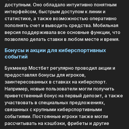
доступным. Оно обладало интуитивно понятным
интерфейсом, быстрым доступом к линии и
статистике, а также возможностью оперативно
пополнять счет и выводить средства. Мобильная
версия поддерживала все основные функции, что
позволяло делать ставки в любом месте и время.
Бонусы и акции для киберспортивных
событий
Букмекер Мостбет регулярно проводил акции и
предоставлял бонусы для игроков,
заинтересованных в ставках на киберспорт.
Например, новые пользователи могли получить
приветственный бонус на первый депозит, а также
участвовать в специальных предложениях,
связанных с крупными киберспортивными
событиями. Постоянные игроки также могли
рассчитывать на кэшбэки, фрибеты и другие