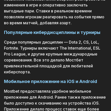
изменения в игре и оперативно заключать
выгодные пари. Ставки в реальном времени
позволяли игрокам реагировать на события прямо
во время матчей, добавляя азарт.
Популярные кибердисциплины и турниры
Среди популярных дисциплин — Dota 2, CS, LoL,
Fortnite. Турниры включают The International, ESL
Pro League, и другие крупные международные
соревнования. Все это делало Мостбет
привлекательной площадкой для любителей
киберспорта.
Мобильное приложение на iOS и Android
Mostbet предоставляла удобное мобильное
приложение для Android. Ранее также приложение
было доступно к скачиванию на устройства iOS.
Приложение делало процесс ставок еще более