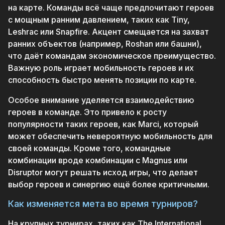
на карте. Команды всё чаще предпочитают героев
с мощным ранним давлением, таких как Tiny,
Leshrac или Snapfire. Акцент смещается на захват
ранних объектов (например, Roshan или башни),
что даёт командам экономическое преимущество.
Важную роль играет мобильность героев и их
способность быстро менять позиции по карте.
Особое внимание уделяется взаимодействию
героев в команде. Это привело к росту
популярности таких героев, как Marci, который
может обеспечить невероятную мобильность для
своей команды. Кроме того, командные
комбинации вроде комбинации с Magnus или
Disruptor могут решать исход игры, что делает
выбор героев и синергию ещё более критичными.
Как изменяется мета во время турниров?
На крупных турнирах, таких как The International,