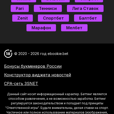
Pari
Тенниси
Лига Ставок
Zenit
Спортбет
Балтбет
Марафон
Мелбет
© 2020 - 2026 год ebookie.bet
Бонусы букмекеров России
Конструктор виджета новостей
CPA-сеть 3SNET
Данный сайт носит информационный характер. Беттинг является
способом развлечения, а не возможностью заработка. Беттинг
регулируется законодательством и попадает под принципы
"Ответственной игры". Будьте внимательны, делая ставки на спорт.
Частичное или полное использование материалов (изображения,