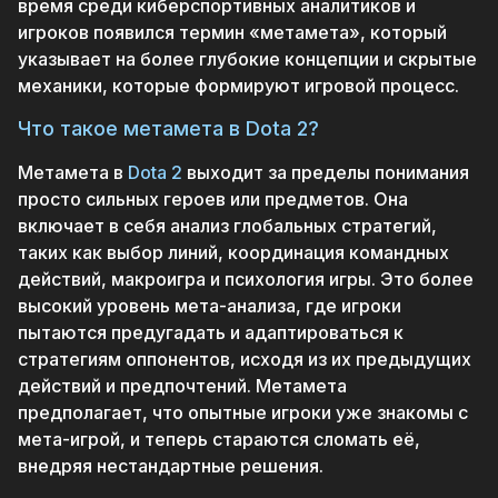
время среди киберспортивных аналитиков и
игроков появился термин «метамета», который
указывает на более глубокие концепции и скрытые
механики, которые формируют игровой процесс.
Что такое метамета в Dota 2?
Метамета в
Dota 2
выходит за пределы понимания
просто сильных героев или предметов. Она
включает в себя анализ глобальных стратегий,
таких как выбор линий, координация командных
действий, макроигра и психология игры. Это более
высокий уровень мета-анализа, где игроки
пытаются предугадать и адаптироваться к
стратегиям оппонентов, исходя из их предыдущих
действий и предпочтений. Метамета
предполагает, что опытные игроки уже знакомы с
мета-игрой, и теперь стараются сломать её,
внедряя нестандартные решения.