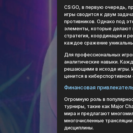
CS:GO, в первую очередь, п
игры сводится к двум задач
противников. Однако под эт
элементы, которые делают 
стратегия, координация и р
каждое сражение уникальн
Для профессиональных игрок
аналитические навыки. Кажд
решающими в исходе игры. 
ценится в киберспортивном
Финансовая привлекател
Огромную роль в популярност
турниры, такие как Major C
мира и предлагают многоми
многочисленные трансляции
дисциплины.