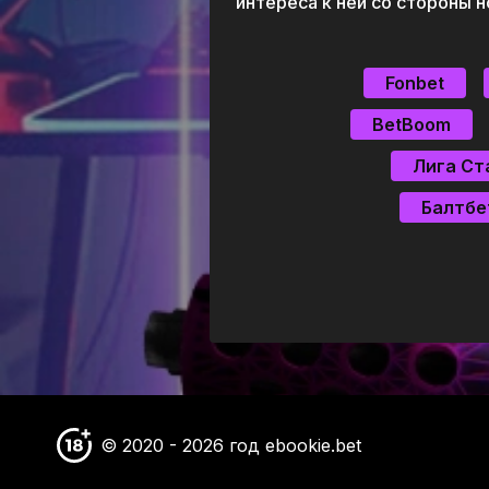
интереса к ней со стороны н
Fonbet
BetBoom
Лига Ст
Балтбе
© 2020 - 2026 год ebookie.bet