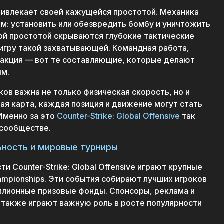
ривлекает своей кажущейся простотой. Механика
ам: установить или обезвредить бомбу и уничтожить
ой простотой скрываются глубокие тактические
игру такой захватывающей. Командная работа,
еакция — вот те составляющие, которые делают
ым.
ов важна не только физическая скорость, но и
ая карта, каждая позиция и движение могут стать
Именно за это
Counter-Strike: Global Offensive
так
 сообществе.
ьность и мировые турниры
и Counter-Strike: Global Offensive играют крупные
hampionships. Эти события собирают лучших игроков
ллионные призовые фонды. Спонсоры, реклама и
 также играют важную роль в росте популярности