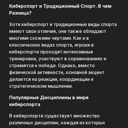
Киберспорт и Традиционный Спорт. В чем
Разница?
Хотя киберспорт и традиционные виды спорта
имеют свои отличия, они также обладают
многими схожими чертами. Как и в
классических видах спорта, игроки в
киберспорте проходят интенсивные
тренировки, участвуют в соревнованиях и
стремятся к победе. Однако, вместо
физической активности, основной акцент
делается на реакции, координации и
стратегическом мышлении.
Популярные Дисциплины в мире
киберспорта
В киберспорте существует множество
различных дисциплин, каждая из которых