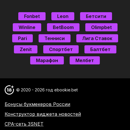
Fonbet
Leon
Бетсити
Winline
BetBoom
Olimpbet
Pari
Тенниси
Лига Ставок
Zenit
Спортбет
Балтбет
Марафон
Мелбет
© 2020 - 2026 год ebookie.bet
Бонусы букмекеров России
Конструктор виджета новостей
CPA-сеть 3SNET