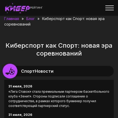
Главная
»
Блог
»
Киберспорт как Спорт: новая эра
соревнований
Киберспорт как Спорт: новая эра
соревнований
СпортНовости
31 июля, 2026
«Лига Ставок» стала премиальным партнером баскетбольного
клуба «Зенит». Стороны подписали соглашение о
сотрудничестве, в рамках которого букмекер получил
соответствующий партнерский статус.
31 июля, 2026