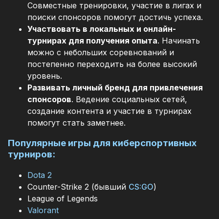
Совместные тренировки, участие в лигах и
поиски спонсоров помогут достичь успеха.
Участвовать в локальных и онлайн-
турнирах для получения опыта
. Начинать
можно с небольших соревнований и
постепенно переходить на более высокий
уровень.
Развивать личный бренд для привлечения
спонсоров
. Ведение социальных сетей,
создание контента и участие в турнирах
помогут стать заметнее.
Популярные игры для киберспортивных
турниров:
Dota 2
Counter-Strike 2 (бывший
CS:GO
)
League of Legends
Valorant