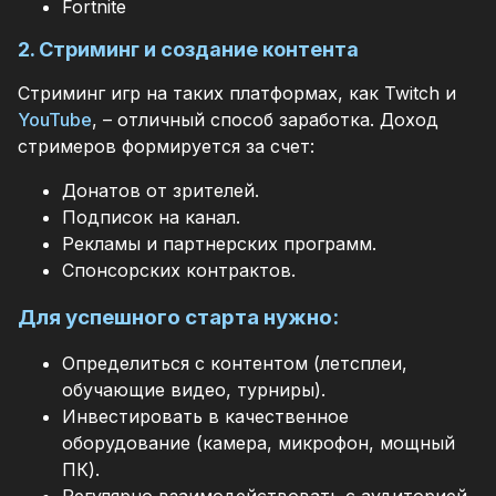
Fortnite
2. Стриминг и создание контента
Стриминг игр на таких платформах, как Twitch и
YouTube
, – отличный способ заработка. Доход
стримеров формируется за счет:
Донатов от зрителей.
Подписок на канал.
Рекламы и партнерских программ.
Спонсорских контрактов.
Для успешного старта нужно:
Определиться с контентом (летсплеи,
обучающие видео, турниры).
Инвестировать в качественное
оборудование (камера, микрофон, мощный
ПК).