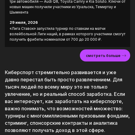
три автомобиля — Audi Q8, Toyota Camry и Kia Soluto. Ключи от
новых машин получили участники из Уральска, Темиртау и
Шымкента
29 июля, 2026
«Лига Ставок» запустила турнир по ставкам на матчи
волейбольной Лиги наций, в рамках которого участники смогут
получить фрибеты номиналом от 700 до 20 000 ₽.
смотреть больше
Киберспорт стремительно развивается и уже
давно перестал быть просто развлечением. Для
тысяч людей по всему миру это не только
увлечение, но и реальный способ заработка. Если
вас интересует, как заработать на киберспорте,
важно понимать, что возможностей множество:
турниры с многомиллионными призовыми фондами,
стриминг, спонсорские контракты и аналитика
позволяют получать доход в этой сфере.