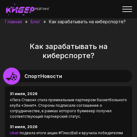
Главная
»
Блог
»
Как зарабатывать на киберспорте?
Как зарабатывать на
киберспорте?
СпортНовости
31 июля, 2026
«Лига Ставок» стала премиальным партнером баскетбольного
клуба «Зенит». Стороны подписали соглашение о
сотрудничестве, в рамках которого букмекер получил
соответствующий партнерский статус.
31 июля, 2026
Ubet
подвела итоги акции #ПлюсBall и вручила победителям