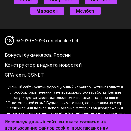
Марафон
Мелбет
© 2020 - 2026 год ebookie.bet
Бонусы букмекеров России
Конструктор виджета новостей
CPA-сеть 3SNET
Данный сайт носит информационный характер. Беттинг является
способом развлечения, а не возможностью заработка. Беттинг
регулируется законодательством и попадает под принципы
"Ответственной игры". Будьте внимательны, делая ставки на спорт.
Частичное или полное использование материалов (изображения,
тексты и другой контент сайта ebookie.bet) разрешается только при
условии указания активной ссылки на страницу материала на Сайте.
Используя данный сайт, вы даете согласие на
использование файлов cookie, помогающих нам
Свидетельство о регистрации средств массовой информации ЭЛ №