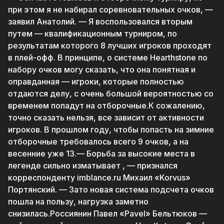
при этом я не набирал соревновательных очков, —
заявил Анатолий. — Я воспользовался вторым
путем — квалификационным турниром, по
результатам которого 8 лучших игроков проходят
в плей-офф. В принципе, о системе Hearthstone по
набору очков могу сказать, что она понятная и
оправданная — игроки, которые полностью
отдаются делу, с очень большой вероятностью со
временем попадут на отборочные.К сожалению,
точно сказать нельзя, все зависит от активности
игроков. В прошлом году, чтобы попасть на зимние
отборочные требовалось всего 9 очков, а на
весенние уже 13.— Борьба за высокие места в
легенде сильно изматывает , — признался
корреспонденту imblance.ru Михаил «Korvus»
Портянский. — Зато новая система подсчета очков
пошла на пользу, нагрузка заметно
снизилась.Россиянин Павел «Pavel» Бельтюков —