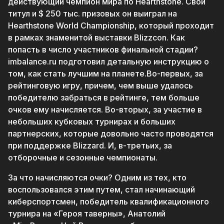
действующий чемпион мира по Hearthstone. Свой
титул и $ 250 тыс. призовых он выиграл на
Hearthstone World Championship, который проходит
в рамках знаменитой выставки Blizzcon. Как
попасть в число участников финальной стадии?
imbalance.ru подготовил детальную инструкцию о
том, как стать лучшим на планете.Во-первых, за
рейтинговую игру, причем, чем выше удалось
победителю забраться в рейтинге, тем больше
очков ему начисляется. Во-вторых, за участие в
небольших кубковых турнирах и больших
партнерских, которые довольно часто проводятся
при поддержке Blizzard. И, в-третьих, за
отборочные и сезонные чемпионаты.
За что начисляются очки? Одним из тех, кто
воспользовался этим путем, стал начинающий
киберспортсмен, победитель квалификационного
турнира на «Героя таверны», Анатолий