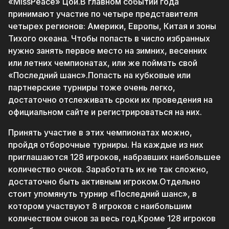
«MissPeace» Цой.В главном событии года
принимают участие по четыре представителя
четырех регионов: Америки, Европы, Китая и зоны
Тихого океана. Чтобы попасть в число избранных
нужно занять первое место на зимних, весенних
или летних чемпионатах, или же поймать свой
«Последний шанс».Попасть на кубковые или
партнерские турниры тоже очень легко,
достаточно отслеживать сроки их проведения на
официальном сайте и регистрироваться на них.
Принять участие в этих чемпионатах можно,
пройдя отборочные турниры. На каждые из них
приглашаются 128 игроков, набравших наибольшее
количество очков. Заработать их не так сложно,
достаточно быть активным игроком.Отдельно
стоит упомянуть турнир «Последний шанс», в
котором участвуют 8 игроков с наибольшим
количеством очков за весь год.Кроме 128 игроков