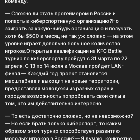
команду.
— Сложно ли стать прогеймером в России и
попасть в киберспортивную организацию?Но
заиграть за какую-нибудь организацию и получать
хотя бы $500 в месяц не так уж сложно — на этом
уровне играет довольно большое количество
игроков.Открытые квалификации на KFC Battle
турнир по киберспорту пройдут с 31 марта по 22
апреля. С 13 по 14 июля в Москве пройдет LAN-
финал.— Каждый год проект становится
масштабнее и выходит на новые территории,
предоставляя молодежи из разных стран и
городов возможность попробовать свои силы в
том, что им действительно интересно.
— То есть достаточно сложно, но не невозможно?
— Но если брать только киберспорт, то каким
образом этот турнир способствует развитию
молодых игроков в России?— Я думаю, конкретно