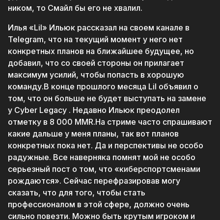
ником, то Смайл бы его не хвалил.
Илья «Lil» Ильюк рассказал на своем канале в
Telegram, что на текущий момент у него нет
конкретных планов на ближайшее будущее, но
добавил, что со своей стороны он прилагает
максимум усилий, чтобы попасть в хорошую
команду.В конце прошлого месяца Lil объявил о
том, что он больше не будет выступать на замене
у Cyber Legacy . Недавно Ильюк преодолел
отметку в 8 000 MMR.На стриме часто спрашивают
какие дальше у меня планы, так вот планов
конкретных пока нет. Да и перспективы не особо
радужные. Все наверняка помнят мой не особо
серьезный пост о том, что «киберспортсменами
рождаются». Сейчас перефразировав могу
сказать, что для того, чтобы стать
профессионалом в этой сфере, должно очень
сильно повезти. Можно быть крутым игроком и