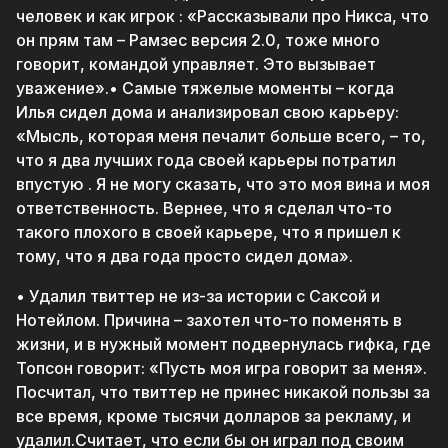
человек и как игрок : «Рассказывали про Никса, что
он прям там – Рамзес версия 2.0, тоже много
говорит, командой управляет. Это вызывает
уважение».• Самые тяжелые моменты – когда
Илья сидел дома и анализировал свою карьеру:
«Мысль, которая меня печалит больше всего, – то,
что я два лучших года своей карьеры потратил
впустую . Я не могу сказать, что это моя вина и моя
ответственность. Вернее, что я сделал что-то
такого плохого в своей карьере, что я пришел к
тому, что я два года просто сидел дома».
• Удалил твиттер не из-за истории с Саксой и
Нотейлом. Причина – захотел что-то поменять в
жизни, и в нужный момент подвернулась гифка, где
Топсон говорит: «Пусть моя игра говорит за меня».
Посчитал, что твиттер не принес никакой пользы за
все время, кроме тысячи долларов за рекламу, и
удалил.Считает, что если бы он играл под своим