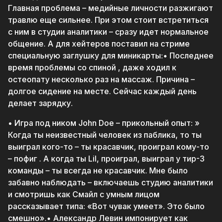
Главная проблема – медийные личности разжигают
травлю еще сильнее. При этом стоит встретиться
с ним в студии аналитики – сразу идет нормальное
общение. А для хейтеров поставил на стриме
специальную заглушку для миникарты:• Последнее
время проблемы со спиной , даже ходил к
остеопату несколько раз на массаж. Причина –
долгое сидение на месте. Сейчас каждый день
делает зарядку.
• Игра под ником John Doe – прикольный опыт: »
Когда ты неизвестный человек из паблика, то ты
выиграл кого-то – ты красавчик, проиграл кому-то
– пофиг . А когда ты Lil, проиграл, выиграл у тир-3
команды – ты всегда не красавчик. Мне было
забавно наблюдать – включаешь студию аналитики
и смотришь как Смайл с умным лицом
рассказывает типа: «Вот чувак умеет». Это было
смешно».• Александр Левин импонирует как