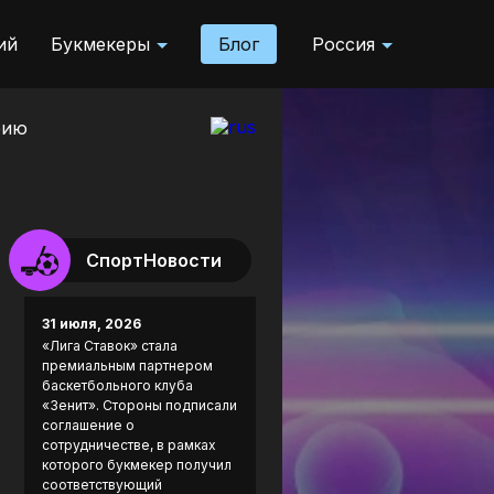
ий
Букмекеры
Блог
Россия
рию
СпортНовости
31 июля, 2026
«Лига Ставок» стала
премиальным партнером
баскетбольного клуба
«Зенит». Стороны подписали
соглашение о
сотрудничестве, в рамках
которого букмекер получил
соответствующий