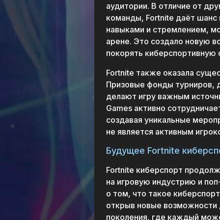
аудитории. В отличие от др
команды, Fortnite даёт шан
навыками и стремлением, мо
арене. Это создало новую 
покорять киберспортивную 
Fortnite также оказала сущ
Призовые фонды турниров, д
делают игру важным источни
Games активно сотрудничае
создавая уникальные меропр
не является активным игрок
Будущее Fortnite киберс
Fortnite киберспорт продолж
на игровую индустрию и поп
о том, что такое киберспор
открыв новые возможности 
поколения, где каждый може