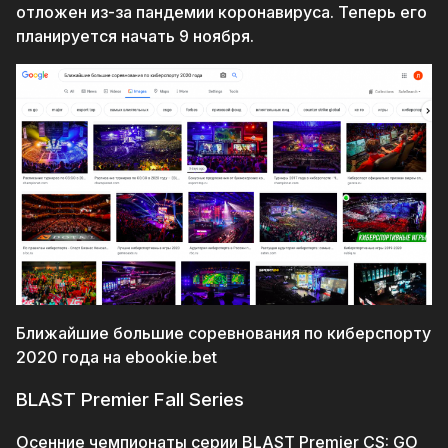
отложен из-за пандемии коронавируса. Теперь его
планируется начать 9 ноября.
Ближайшие большие соревнования по киберспорту
2020 года на ebookie.bet
BLAST Premier Fall Series
Осенние чемпионаты серии BLAST Premier CS: GO