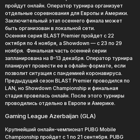
пройдут онлайн. Оператор турнира организует
отдельные соревнования для Европы и Америки.
Заключительный этап осеннего финала может
быть организован в локальной сети.
Осенняя серия BLAST Premier пройдет с 22
октября по 4 ноября, а Showdown — с 23 по 29
ноября. Финальная часть осенней серии
запланирована на 8–13 декабря. Оператор турнира
планирует провести ее в офлайн-формате, если
позволит ситуация с пандемией коронавируса.
Предыдущий сезон BLAST Premier проводился по
LAN, но Showdown Championship и финальная
стадия провелась онлайн. После этого турниры
проводились отдельно в Европе и Америке.
Gaming League Azerbaijan (GLA)
Крупнейший онлайн-чемпионат PUBG Mobile
Championship пройдет с 1 по 21 сентября. PUBG