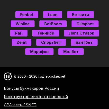
Fonbet
Leon
Бетсити
Winline
BetBoom
Olimpbet
Pari
Тенниси
Лига Ставок
Zenit
Спортбет
Балтбет
Марафон
Мелбет
© 2020 - 2026 год ebookie.bet
Бонусы букмекеров России
Конструктор виджета новостей
CPA-сеть 3SNET