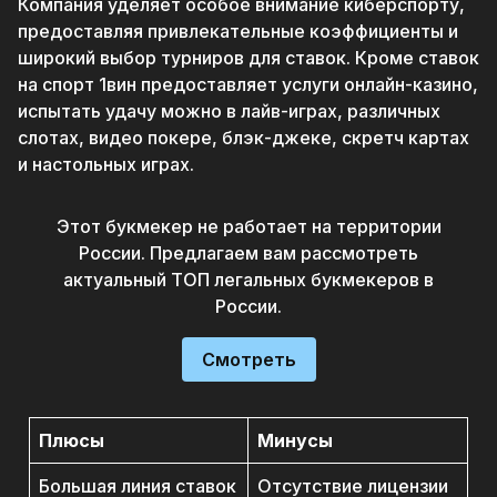
Компания уделяет особое внимание киберспорту,
предоставляя привлекательные коэффициенты и
широкий выбор турниров для ставок. Кроме ставок
на спорт 1вин предоставляет услуги онлайн-казино,
испытать удачу можно в лайв-играх, различных
слотах, видео покере, блэк-джеке, скретч картах
и настольных играх.
Этот букмекер не работает на территории
России. Предлагаем вам рассмотреть
актуальный ТОП легальных букмекеров в
России.
Смотреть
Плюсы
Минусы
Большая линия ставок
Отсутствие лицензии