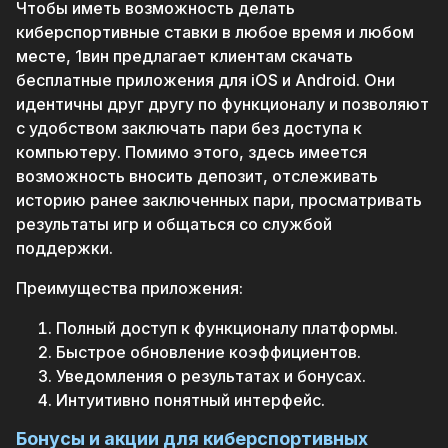
Чтобы иметь возможность делать
киберспортивные ставки в любое время и любом
месте, 1вин предлагает клиентам скачать
бесплатные приложения для iOS и Android. Они
идентичны друг другу по функционалу и позволяют
с удобством заключать пари без доступа к
компьютеру. Помимо этого, здесь имеется
возможность вносить депозит, отслеживать
историю ранее заключенных пари, просматривать
результаты игр и общаться со службой
поддержки.
Преимущества приложения:
Полный доступ к функционалу платформы.
Быстрое обновление коэффициентов.
Уведомления о результатах и бонусах.
Интуитивно понятный интерфейс.
Бонусы и акции для киберспортивных