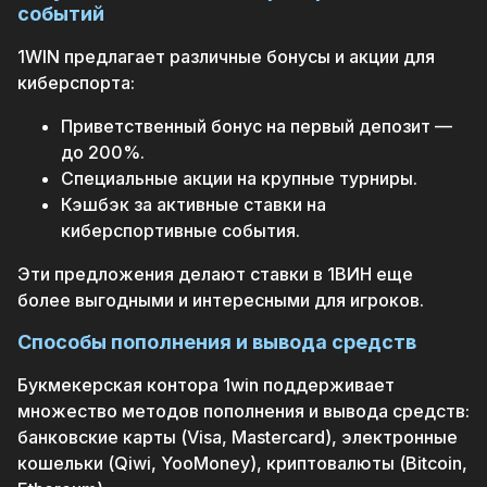
событий
1WIN предлагает различные бонусы и акции для
киберспорта:
Приветственный бонус на первый депозит —
до 200%.
Специальные акции на крупные турниры.
Кэшбэк за активные ставки на
киберспортивные события.
Эти предложения делают ставки в 1ВИН еще
более выгодными и интересными для игроков.
Способы пополнения и вывода средств
Букмекерская контора 1win поддерживает
множество методов пополнения и вывода средств:
банковские карты (Visa, Mastercard), электронные
кошельки (Qiwi, YooMoney), криптовалюты (Bitcoin,