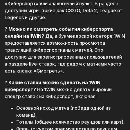
«Киберспорт» или аналогичный пункт. В разделе
доступны игры, такие как CS:GO, Dota 2, League of
Legends и другие.
?
Можно ли смотреть события киберспорта
онлайн на 1WIN?
Да, в букмекерской конторе 1WIN
предоставляется возможность просмотра
трансляций киберспортивных матчей. Это
доступно для зарегистрированных пользователей
в разделе live-ставок, где рядом с матчами часто
есть кнопка «Смотреть».
?
Какие ставки можно сделать на 1WIN
киберспорт?
На 1WIN можно делать широкий
спектр ставок на киберспорт, включая:
Основной исход матча (победа одной из
команд).
Тоталы (общее количество раундов или карт).
Форы (с учетом преимущества по раундам