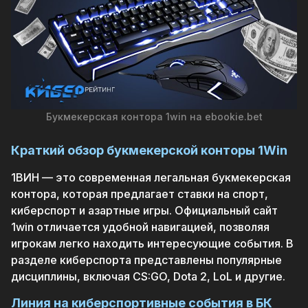
Букмекерская контора 1win на ebookie.bet
Краткий обзор букмекерской конторы 1Win
1ВИН — это современная легальная букмекерская
контора, которая предлагает ставки на спорт,
киберспорт и азартные игры. Официальный сайт
1win отличается удобной навигацией, позволяя
игрокам легко находить интересующие события. В
разделе киберспорта представлены популярные
дисциплины, включая CS:GO, Dota 2, LoL и другие.
Линия на киберспортивные события в БК