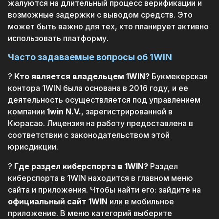
жалуются на длительный процесс верификации и
возможные задержки с выводом средств. Это
может быть важно для тех, кто планирует активно
использовать платформу.
Часто задаваемые вопросы об 1WIN
?
Кто является владельцем 1WIN?
Букмекерская
контора 1WIN была основана в 2016 году, и ее
деятельность осуществляется под управлением
компании
1win N.V.
, зарегистрированной в
Кюрасао. Лицензия на работу предоставлена в
соответствии с законодательством этой
юрисдикции.
?
Где раздел киберспорта в 1WIN?
Раздел
киберспорта в 1WIN находится в главном меню
сайта и приложения. Чтобы найти его: зайдите на
официальный сайт 1WIN
или в мобильное
приложение. В меню категорий выберите