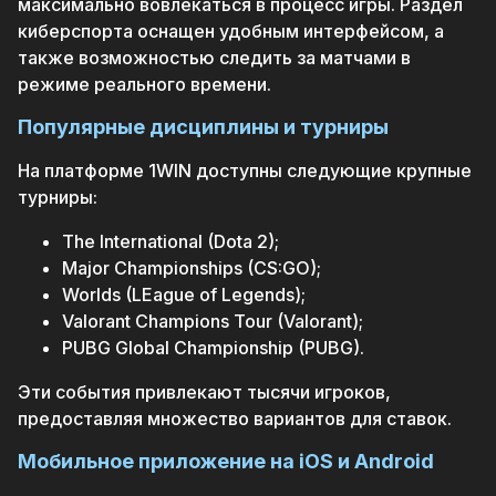
максимально вовлекаться в процесс игры. Раздел
киберспорта оснащен удобным интерфейсом, а
также возможностью следить за матчами в
режиме реального времени.
Популярные дисциплины и турниры
На платформе 1WIN доступны следующие крупные
турниры:
The International (Dota 2);
Major Championships (CS:GO);
Worlds (LEague of Legends);
Valorant Champions Tour (Valorant);
PUBG Global Championship (PUBG).
Эти события привлекают тысячи игроков,
предоставляя множество вариантов для ставок.
Мобильное приложение на iOS и Android